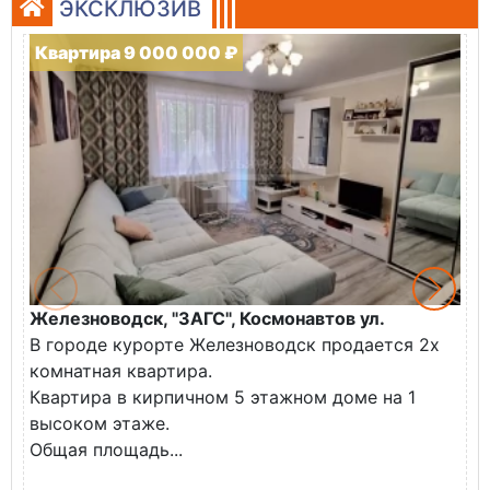
ЭКСКЛЮЗИВ
Квартира 9 000 000 ₽
Железноводск, "ЗАГС", Космонавтов ул.
Ж
В городе курорте Железноводск продается 2х
П
комнатная квартира.
ж
Квартира в кирпичном 5 этажном доме на 1
О
высоком этаже.
с
Общая площадь...