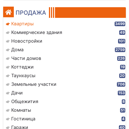
ПРОДАЖА
Квартиры
3499
Коммерческие здания
49
Новостройки
101
Дома
2759
Части домов
226
Коттеджи
19
Таунхаусы
20
Земельные участки
706
Дачи
153
Общежития
8
Комнаты
51
Гостиница
4
Гаражи
40