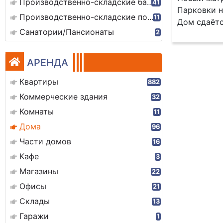
Производственно-складские базы
41
Парковки н
Производственно-складские помещения
11
Дом сдаётся
Санатории/Пансионаты
2
АРЕНДА
Квартиры
882
Коммерческие здания
32
Комнаты
11
Дома
96
Части домов
16
Кафе
3
Магазины
22
Офисы
21
Склады
13
Гаражи
1