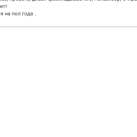
ет!
 на пол года .