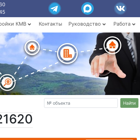
60
45
ройки КМВ
Контакты
Руководство
Работа
Найти
21620