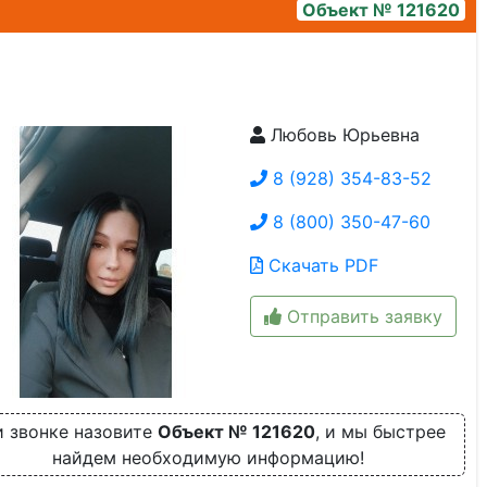
Объект № 121620
Любовь Юрьевна
ображение whatsapp 2025-09-03 в 12.01.33_bb3b93a5
8 (928) 354-83-52
8 (800) 350-47-60
Скачать PDF
Отправить заявку
 звонке назовите
Объект № 121620
, и мы быстрее
найдем необходимую информацию!