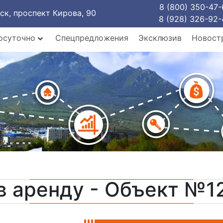
8 (800) 350-47-
рск, проспект Кирова, 90
8 (928) 326-92-
осуточно
Спецпредложения
Эксклюзив
Новост
в аренду - Объект №1