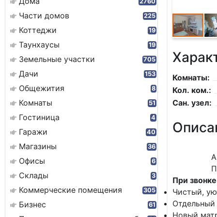
Дома
2760
Части домов
225
Коттеджи
19
Таунхаусы
19
Харак
Земельные участки
705
Дачи
153
Комнаты:
Общежития
8
Кол. ком.:
Комнаты
Сан. узел:
51
Гостиница
4
Описа
Гаражи
40
Магазины
36
Агентство
Офисы
6
Показы о
Склады
3
При звонке
Коммерческие помещения
305
Чистый, ую
Отдельный 
Бизнес
61
Новый матр