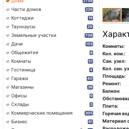
Дома
2759
Части домов
226
Коттеджи
19
Таунхаусы
20
Харак
Земельные участки
706
Дачи
153
Комнаты:
Общежития
8
Кол. ком.:
Комнаты
Сан. узел:
51
Кол. сан. уз
Гостиница
4
Площадь:
Гаражи
40
Ремонт:
Магазины
36
Балкон:
Офисы
6
Обстановка
Склады
3
Плита:
Коммерческие помещения
Горячая во
305
Материал с
Бизнес
61
Расположе