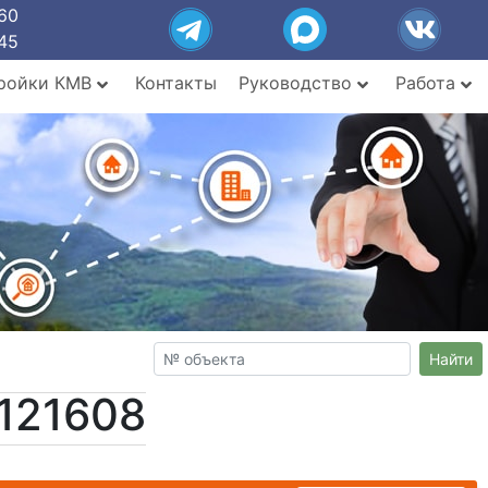
60
45
ройки КМВ
Контакты
Руководство
Работа
Найти
121608