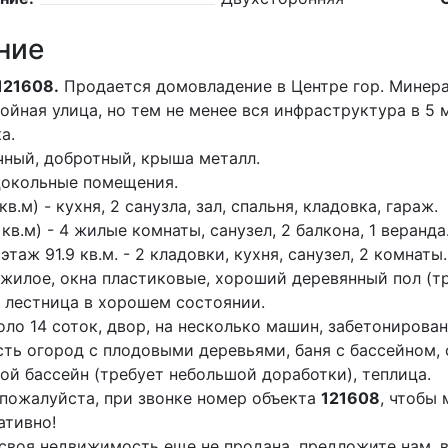
ние
121608.
Продается домовладение в Центре гор. Минер
койная улица, но тем не менее вся инфраструктура в 5 
а.
ный, добротный, крыша металл.
цокольные помещения.
 кв.м) - кухня, 2 санузла, зал, спальня, кладовка, гараж.
 кв.м) - 4 жилые комнаты, санузел, 2 балкона, 1 веранда
таж 91.9 кв.м. - 2 кладовки, кухня, санузел, 2 комнаты.
жилое, окна пластиковые, хороший деревянный пол (т
 лестница в хорошем состоянии.
оло 14 соток, двор, на несколько машин, забетонирова
сть огород с плодовыми деревьями, баня с бассейном, 
ой бассейн (требует небольшой доработки), теплица.
пожалуйста, при звонке номер объекта
121608
, чтобы
ативно!
 своя недвижимость еще не продана, предложите нам, в