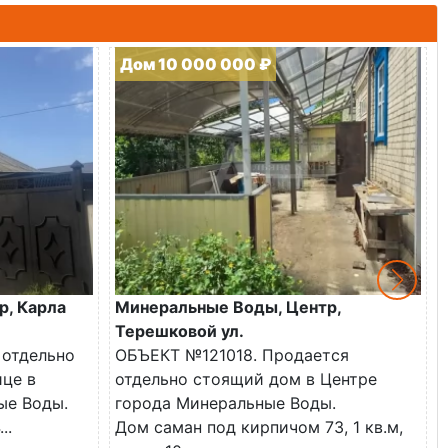
Дом 10 000 000 ₽
р, Карла
Минеральные Воды, Центр,
Терешковой ул.
 отдельно
ОБЪЕКТ №121018. Продается
ице в
отдельно стоящий дом в Центре
ые Воды.
города Минеральные Воды.
..
Дом саман под кирпичом 73, 1 кв.м,