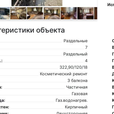
Ис
теристики объекта
Раздельные
7
Раздельный
.:
4
322,90/120/18
Косметический ремонт
3 балкона
:
Частичная
Газовая
да:
Газ.водонагрев.
тен:
Кирпичный
ние:
Двухсторонняя