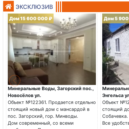
ЭКСКЛЮЗИВ
Дом 15 600 000 ₽
Дом 5 900
Минеральные Воды, Загорский пос.,
Минеральн
Новосёлов ул.
Энгельса ул
Объект №122361. Продается отдельно
Объект №12
стоящий новый дом с мансардой в
стоящий до
пос. Загорский, гор. Минводы.
Собачевка.
Дом современный, со всеми
Все удобств