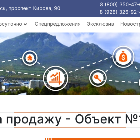
8 (800) 350-47-
рск, проспект Кирова, 90
8 (928) 326-92-
осуточно
Спецпредложения
Эксклюзив
Новост
а продажу - Объект №