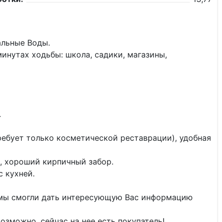
альные Воды.
минутах ходьбы: школа, садики, магазины,
.
ребует только косметической реставрации), удобная
н, хороший кирпичный забор.
с кухней.
 мы смогли дать интересующую Вас информацию
озможно, сейчас на нее есть покупатель!