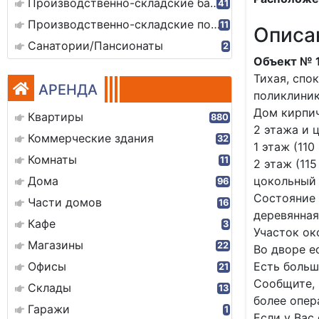
Производственно-складские базы
41
Производственно-складские помещения
11
Описа
Санатории/Пансионаты
2
Объект № 
Тихая, спо
АРЕНДА
поликлиник
Дом кирпич
Квартиры
880
2 этажа и 
Коммерческие здания
32
1 этаж (110
Комнаты
11
2 этаж (115
Дома
цокольный э
96
Состояние 
Части домов
16
деревянная
Кафе
3
Участок ок
Магазины
22
Во дворе е
Офисы
Есть больш
21
Сообщите, 
Склады
13
более опер
Гаражи
1
Если у Вас