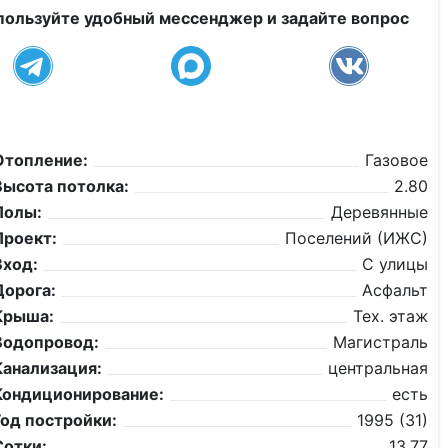
пользуйте удобный мессенджер и задайте вопрос
Отопление:
Газовое
Высота потолка:
2.80
Полы:
Деревянные
Проект:
Поселений (ИЖС)
Вход:
С улицы
Дорога:
Асфальт
Крыша:
Тех. этаж
Водопровод:
Магистраль
Канализация:
центральная
Кондиционирование:
есть
Год постройки:
1995 (31)
Сотки:
13,77