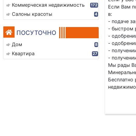
Коммерческая недвижимость
172
Если Вам п
Салоны красоты
в:
4
- подаче за
- быстром 
ПОСУТОЧНО
- одобрени
- одобрени
Дом
8
- получени
Квартира
27
- получени
Мы рады Ва
Минеральны
Бесплатно 
недвижимо