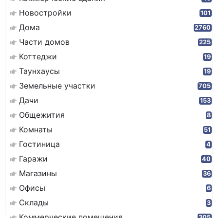
Новостройки
101
Дома
2760
Части домов
225
Коттеджи
19
Таунхаусы
19
Земельные участки
705
Дачи
153
Общежития
8
Комнаты
51
Гостиница
4
Гаражи
40
Магазины
36
Офисы
6
Склады
3
Коммерческие помещения
305