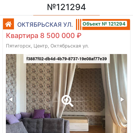
№121294
Объект № 121294
ОКТЯБРЬСКАЯ УЛ.
Квартира 8 500 000 ₽
Пятигорск, Центр, Октябрьская ул.
f3887f02-db4d-4b79-8737-19e08af77e39