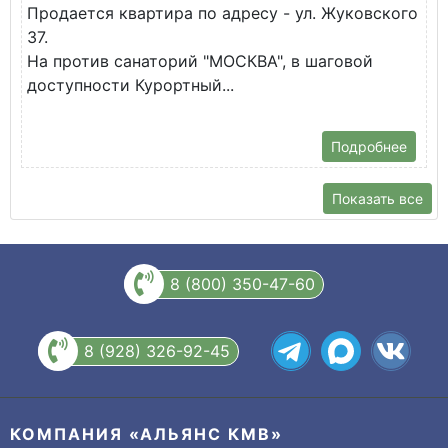
Продается квартира по адресу - ул. Жуковского
✅
37.
К
На против санаторий "МОСКВА", в шаговой
доступности Курортный...
Подробнее
Показать все
8 (800) 350-47-60
8 (928) 326-92-45
КОМПАНИЯ «АЛЬЯНС КМВ»