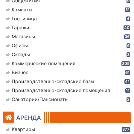
Общежития
9
Комнаты
51
Гостиница
4
Гаражи
40
Магазины
36
Офисы
6
Склады
3
Коммерческие помещения
305
Бизнес
61
Производственно-складские базы
41
Производственно-складские помещения
11
Санатории/Пансионаты
2
АРЕНДА
Квартиры
877