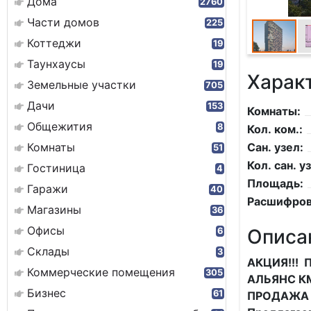
Дома
2760
Части домов
225
Коттеджи
19
Таунхаусы
19
Харак
Земельные участки
705
Дачи
153
Комнаты:
Общежития
8
Кол. ком.:
Комнаты
Сан. узел:
51
Кол. сан. уз
Гостиница
4
Площадь:
Гаражи
40
Расшифров
Магазины
36
Офисы
Описа
6
Склады
3
АКЦИЯ!!! 
Коммерческие помещения
305
АЛЬЯНС К
Бизнес
61
ПРОДАЖА К