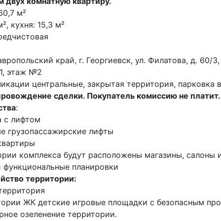
 двух комнатную квартиру.
60,7 м²
⁩, кухня: ⁨15,3 м²⁩
редчистовая⁩
вропольский край, г. Георгиевск, ул. Филатова, д. 60/3,
⁩, этаж №⁨2⁩
икации центральные, закрытая территория, парковка в
ровождение сделки. Покупатель комиссию не платит.
ства
:
а с лифтом
е грузопассажирские лифты
квартиры
ории комплекса будут расположены магазины, салоны и 
и функциональные планировки
йство территории:
территория
тории ЖК детские игровые площадки с безопасным пр
рное озеленение территории.