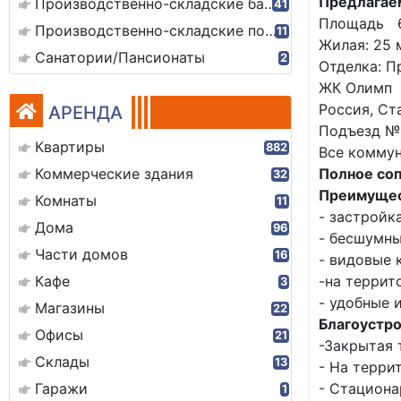
Предлагаем
Производственно-складские базы
41
⁨⁩Площадь ⁩
Производственно-складские помещения
11
Жилая: ⁨25 м²
Санатории/Пансионаты
2
Отделка: ⁨П
ЖК Олимп
Россия, Ста
АРЕНДА
Подъезд №⁨1
Квартиры
882
Все коммун
Коммерческие здания
Полное соп
32
Преимуще
Комнаты
11
- застройк
Дома
96
- бесшумны
Части домов
16
- видовые 
Кафе
-на террит
3
- удобные 
Магазины
22
Благоустро
Офисы
21
-Закрытая 
Склады
13
- На терри
Гаражи
- Стациона
1