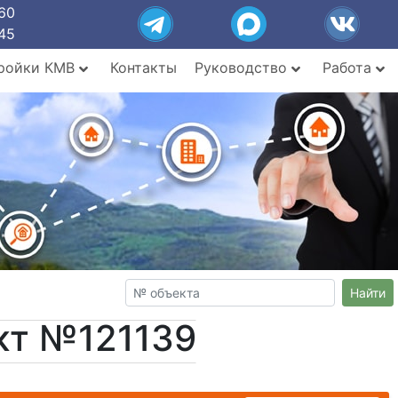
60
45
ройки КМВ
Контакты
Руководство
Работа
Найти
кт №121139