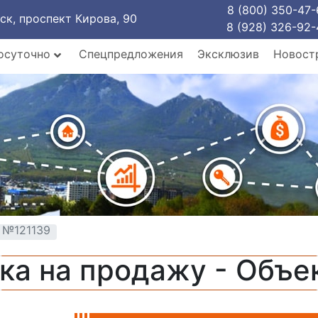
8 (800) 350-47-
рск, проспект Кирова, 90
8 (928) 326-92-
осуточно
Спецпредложения
Эксклюзив
Новост
 №121139
ка на продажу - Объе