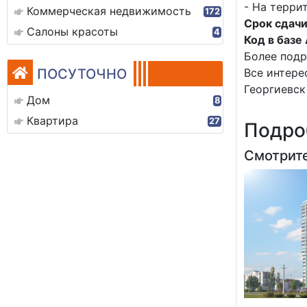
- На терри
Коммерческая недвижимость
172
Срок сдач
Салоны красоты
4
Код в базе
Более подр
ПОСУТОЧНО
Все интере
Георгиевск 
Дом
8
Квартира
27
Подро
Смотрите