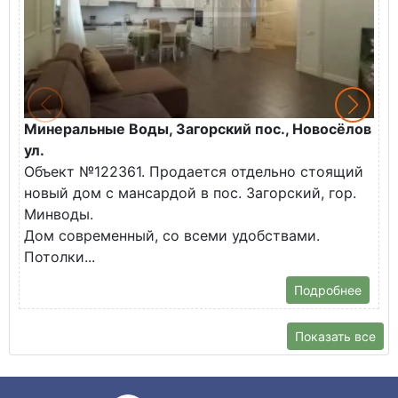
Минеральные Воды, Загорский пос., Новосёлов
М
ул.
О
Объект №122361. Продается отдельно стоящий
д
новый дом с мансардой в пос. Загорский, гор.
В
Минводы.
Дом современный, со всеми удобствами.
Потолки...
Подробнее
Показать все