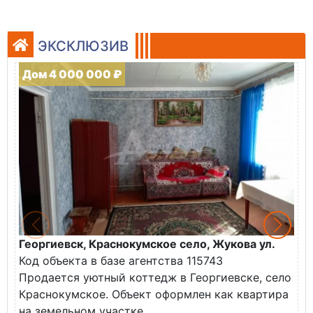
ЭКСКЛЮЗИВ
Дом 4 000 000 ₽
Георгиевск, Краснокумское село, Жукова ул.
Г
Код объекта в базе агентства 115743
К
Продается уютный коттедж в Георгиевске, село
П
Краснокумское. Объект оформлен как квартира
у
на земельном участке.
О