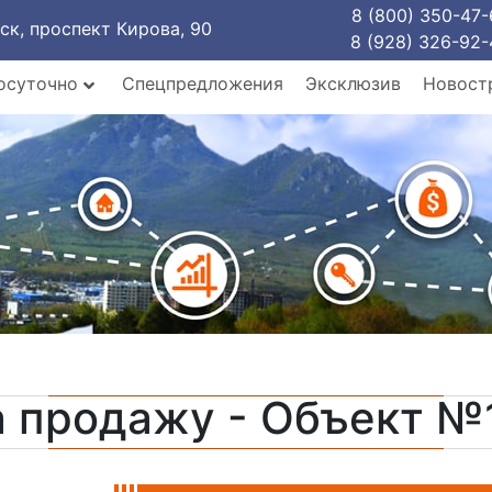
8 (800) 350-47-
рск, проспект Кирова, 90
8 (928) 326-92-
осуточно
Спецпредложения
Эксклюзив
Новост
а продажу - Объект №