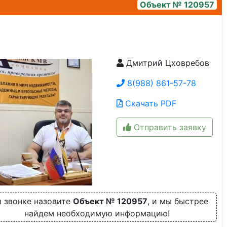
Объект № 120957
Дмитрий Цховребов
05e6c25a-7ded-47c6-a35b-b70b0afd0bcc
8(988) 861-57-78
Скачать PDF
Отправить заявку
 звонке назовите
Объект № 120957
, и мы быстрее
найдем необходимую информацию!