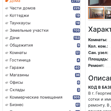
Дома
2759
Части домов
225
Коттеджи
19
Таунхаусы
19
Харак
Земельные участки
705
Дачи
153
Комнаты:
Общежития
9
Кол. ком.:
Комнаты
Сан. узел:
51
Площадь:
Гостиница
4
Ремонт:
Гаражи
40
Магазины
36
Описа
Офисы
6
КОД В БАЗ
Склады
3
В г. Георг
Коммерческие помещения
305
сотки и им
Бизнес
ремонту. В
61