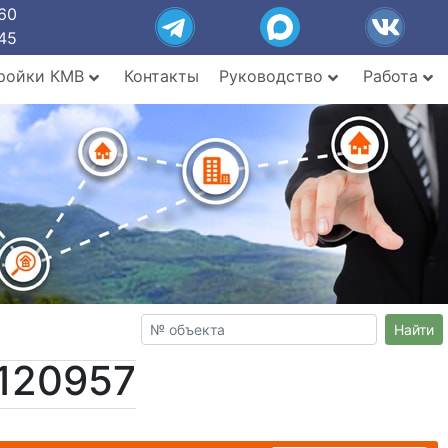
60
45
ройки КМВ
Контакты
Руководство
Работа
Найти
120957