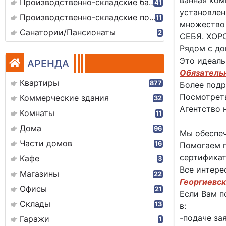
ванная ком
Производственно-складские базы
41
установлен
Производственно-складские помещения
11
множество
Санатории/Пансионаты
2
СЕБЯ. ХОР
Рядом с до
Это идеаль
АРЕНДА
Обязатель
Квартиры
877
Более подр
Посмотреть
Коммерческие здания
32
Агентство 
Комнаты
11
Дома
96
Мы обеспеч
Части домов
16
Помогаем п
сертификат
Кафе
3
Все интере
Магазины
22
Георгиевск
Офисы
21
Если Вам п
Склады
13
в:
-подаче за
Гаражи
1