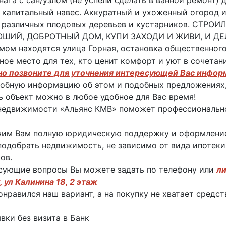
ната с сан/узлом (не успели сделать в ванной ремонт) 
 капитальный навес. Аккуратный и ухоженный огород и 
 различных плодовых деревьев и кустарников. СТРО
ОШИЙ, ДОБРОТНЫЙ ДОМ, КУПИ ЗАХОДИ И ЖИВИ, И ДЕ
мом находятся улица Горная, остановка общественного
ное место для тех, кто ценит комфорт и уют в сочета
но позвоните для уточнения интересующей Вас инфор
обную информацию об этом и подобных предложениях,
 объект можно в любое удобное для Вас время!
недвижимости «Альянс КМВ» поможет профессиональн
им Вам полную юридическую поддержку и оформление
одобрать недвижимость, не зависимо от вида ипотеки
ов.
сующие вопросы Вы можете задать по телефону или
ли
, ул Калинина 18, 2 этаж
онравился наш вариант, а на покупку не хватает средс
явки без визита в Банк