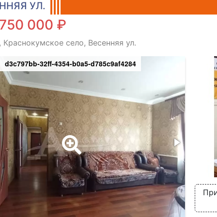
ННЯЯ УЛ.
750 000 ₽
, Краснокумское село, Весенняя ул.
d3c797bb-32ff-4354-b0a5-d785c9af4284
При