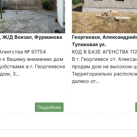
, Ж/Д Вокзал, Фурманова
Георгиевск, Александрийс
Тупиковая ул.
 Агентства № 97754
КОД В БАЗЕ АГЕНСТВА 11
м к Вашему вниманию дом
В г. Георгиевск ст. Алекс
добствами в г. Георгиевске
продам дом на высоком ц
ом, 3...
Территориально располож
далеко от...
Подробнее