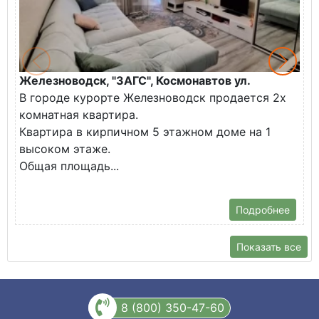
Железноводск, "ЗАГС", Космонавтов ул.
Ж
В городе курорте Железноводск продается 2х
П
комнатная квартира.
ж
Квартира в кирпичном 5 этажном доме на 1
О
высоком этаже.
с
Общая площадь...
Подробнее
Показать все
8 (800) 350-47-60