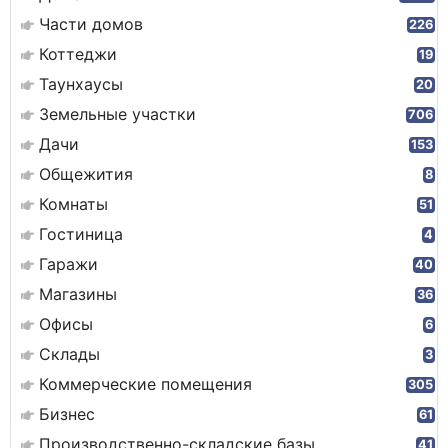
Части домов
226
Коттеджи
19
Таунхаусы
20
Земельные участки
706
Дачи
153
Общежития
8
Комнаты
51
Гостиница
4
Гаражи
40
Магазины
36
Офисы
6
Склады
3
Коммерческие помещения
305
Бизнес
61
Производственно-складские базы
41