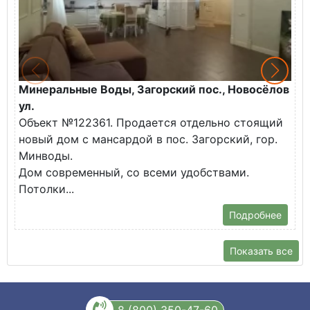
Минеральные Воды, Загорский пос., Новосёлов
М
ул.
О
Объект №122361. Продается отдельно стоящий
д
новый дом с мансардой в пос. Загорский, гор.
В
Минводы.
Дом современный, со всеми удобствами.
Потолки...
Подробнее
Показать все