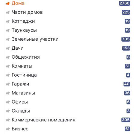
Дома
2760
Части домов
225
Коттеджи
19
Таунхаусы
19
Земельные участки
705
Дачи
153
Общежития
8
Комнаты
51
Гостиница
4
Гаражи
40
Магазины
36
Офисы
6
Склады
3
Коммерческие помещения
305
Бизнес
61