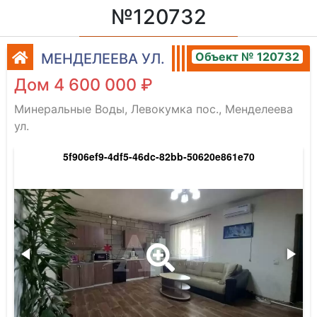
№120732
Объект № 120732
МЕНДЕЛЕЕВА УЛ.
Дом 4 600 000 ₽
Минеральные Воды, Левокумка пос., Менделеева
ул.
5f906ef9-4df5-46dc-82bb-50620e861e70