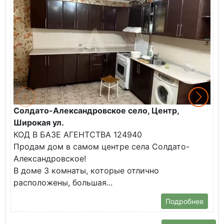
Солдато-Александровское село, Центр,
Г
Широкая ул.
К
КОД В БАЗЕ АГЕНТСТВА 124940
В
Продам дом в самом центре села Солдато-
Ц
Александровское!
П
В доме 3 комнаты, которые отлично
расположены, большая...
Подробнее