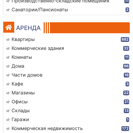
Производственно-складские помещения
11
Санатории/Пансионаты
2
АРЕНДА
Квартиры
882
Коммерческие здания
32
Комнаты
11
Дома
96
Части домов
16
Кафе
3
Магазины
22
Офисы
21
Склады
13
Гаражи
1
Коммерческая недвижимость
172