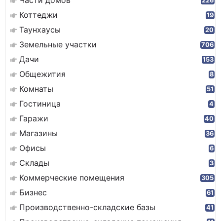
Части домов
226
Коттеджи
19
Таунхаусы
20
Земельные участки
706
Дачи
153
Общежития
8
Комнаты
51
Гостиница
4
Гаражи
40
Магазины
36
Офисы
6
Склады
3
Коммерческие помещения
305
Бизнес
61
Производственно-складские базы
41