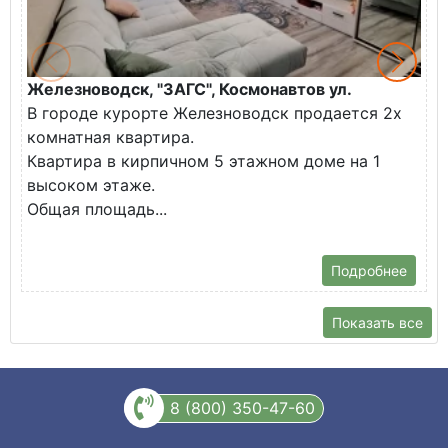
Железноводск, "ЗАГС", Космонавтов ул.
Ж
В городе курорте Железноводск продается 2х
П
комнатная квартира.
ж
Квартира в кирпичном 5 этажном доме на 1
О
высоком этаже.
с
Общая площадь...
Подробнее
Показать все
8 (800) 350-47-60