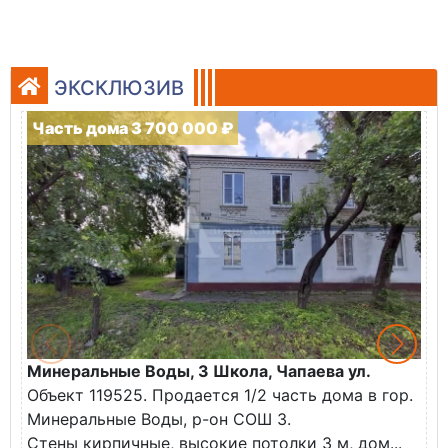
ЭКСКЛЮЗИВ
Часть дома 3 700 000 ₽
Минеральные Воды, 3 Школа, Чапаева ул.
М
Объект 119525. Продается 1/2 часть дома в гор.
А
Минеральные Воды, р-он СОШ 3.
О
Стены кирпичные, высокие потолки 3 м, дом...
(