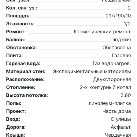
Кол. сан. уз.:
2
Площадь:
217/190/10
Этажность:
1/2
Ремонт:
Косметический ремонт
Балкон:
лоджия
Обстановка:
Обставлена
Плита:
Газовая
Горячая вода:
Газ.водонагрев.
Материал стен:
Экспериментальные материалы
Расположение:
Двухсторонняя
Отопление:
2-х контурный котел
Высота потолка:
2.60
Полы:
линолеум-плитка
Проект:
Часть дома
Вход:
С улицы
Дорога:
Асфальт
Крыша:
Чердачная