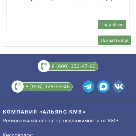
В
С
Подробнее
Показать все
8 (800) 350-47-60
8 (928) 326-92-45
КОМПАНИЯ «АЛЬЯНС КМВ»
Региональный оператор недвижимости на КМВ:
Кисловодск: