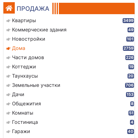
ПРОДАЖА
Квартиры
3499
Коммерческие здания
49
Новостройки
101
Дома
2759
Части домов
226
Коттеджи
19
Таунхаусы
20
Земельные участки
706
Дачи
153
Общежития
8
Комнаты
51
Гостиница
4
Гаражи
40