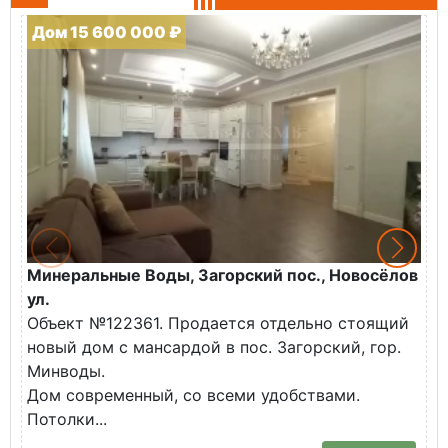
Дом 15 600 000 ₽
Минеральные Воды, Загорский пос., Новосёлов
М
ул.
О
Объект №122361. Продается отдельно стоящий
д
новый дом с мансардой в пос. Загорский, гор.
В
Минводы.
Дом современный, со всеми удобствами.
Потолки...