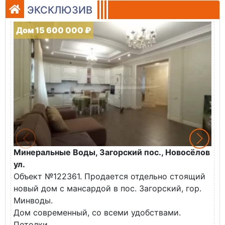
ЭКСКЛЮЗИВ
Дом 15 600 000 ₽
Минеральные Воды, Загорский пос., Новосёлов
М
ул.
О
Объект №122361. Продается отдельно стоящий
д
новый дом с мансардой в пос. Загорский, гор.
В
Минводы.
Дом современный, со всеми удобствами.
Потолки...