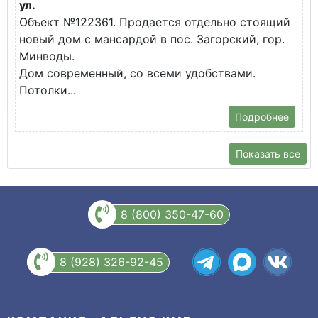
ул.
О
Объект №122361. Продается отдельно стоящий
д
новый дом с мансардой в пос. Загорский, гор.
В
Минводы.
Дом современный, со всеми удобствами.
Потолки...
Подробнее
Показать все
8 (800) 350-47-60
8 (928) 326-92-45