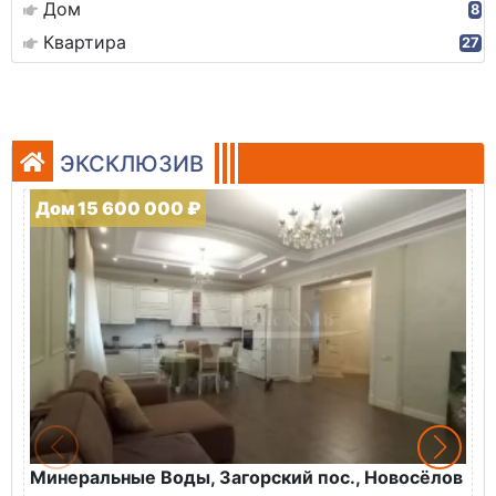
Дом
8
Квартира
27
ЭКСКЛЮЗИВ
Дом 15 600 000 ₽
Минеральные Воды, Загорский пос., Новосёлов
М