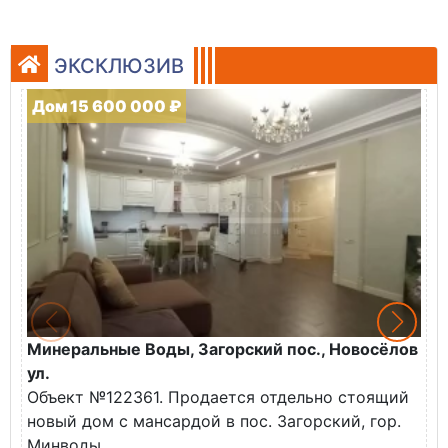
ЭКСКЛЮЗИВ
Дом 15 600 000 ₽
Минеральные Воды, Загорский пос., Новосёлов
М
ул.
О
Объект №122361. Продается отдельно стоящий
д
новый дом с мансардой в пос. Загорский, гор.
В
Минводы.