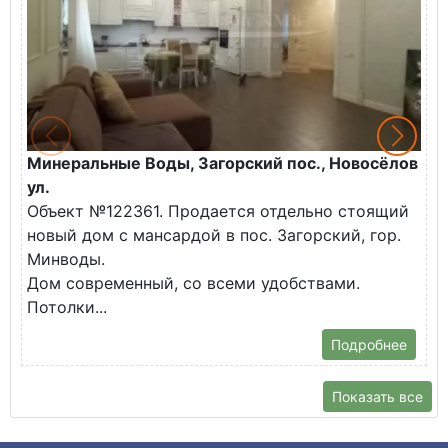
Минеральные Воды, Загорский пос., Новосёлов
М
ул.
О
Объект №122361. Продается отдельно стоящий
д
новый дом с мансардой в пос. Загорский, гор.
В
Минводы.
Дом современный, со всеми удобствами.
Потолки...
Подробнее
Показать все