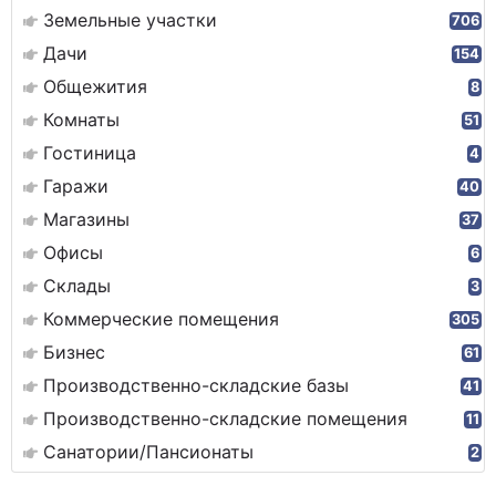
Земельные участки
706
Дачи
154
Общежития
8
Комнаты
51
Гостиница
4
Гаражи
40
Магазины
37
Офисы
6
Склады
3
Коммерческие помещения
305
Бизнес
61
Производственно-складские базы
41
Производственно-складские помещения
11
Санатории/Пансионаты
2