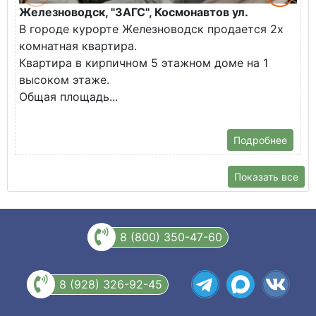
Железноводск, "ЗАГС", Космонавтов ул.
Ж
В городе курорте Железноводск продается 2х
П
комнатная квартира.
ж
Квартира в кирпичном 5 этажном доме на 1
О
высоком этаже.
с
Общая площадь...
Подробнее
Показать все
8 (800) 350-47-60
8 (928) 326-92-45