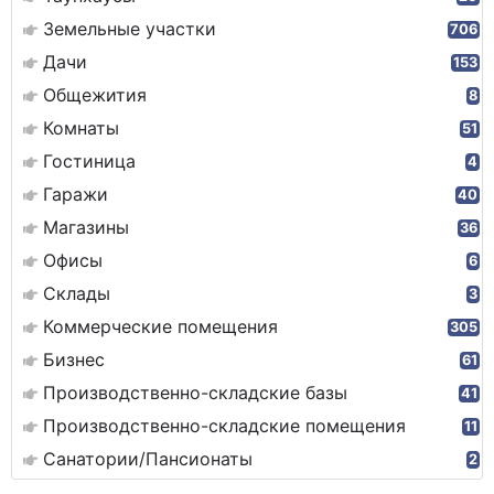
Земельные участки
706
Дачи
153
Общежития
8
Комнаты
51
Гостиница
4
Гаражи
40
Магазины
36
Офисы
6
Склады
3
Коммерческие помещения
305
Бизнес
61
Производственно-складские базы
41
Производственно-складские помещения
11
Санатории/Пансионаты
2