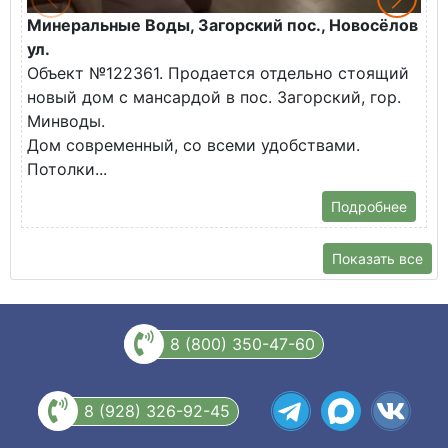
Минеральные Воды, Загорский пос., Новосёлов
М
ул.
О
Объект №122361. Продается отдельно стоящий
д
новый дом с мансардой в пос. Загорский, гор.
В
Минводы.
Дом современный, со всеми удобствами.
Потолки...
Подробнее
Показать все
8 (800) 350-47-60
8 (928) 326-92-45