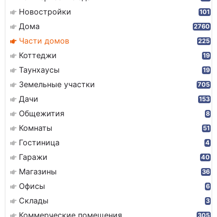
Новостройки
101
Дома
2760
Части домов
225
Коттеджи
19
Таунхаусы
19
Земельные участки
705
Дачи
153
Общежития
8
Комнаты
51
Гостиница
4
Гаражи
40
Магазины
36
Офисы
6
Склады
3
Коммерческие помещения
305