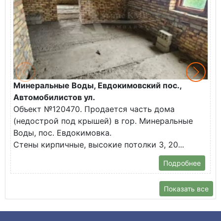
Минеральные Воды, Евдокимовский пос.,
М
Автомобилистов ул.
А
Объект №120470. Продается часть дома
О
(недострой под крышей) в гор. Минеральные
(
Воды, пос. Евдокимовка.
В
Стены кирпичные, высокие потолки 3, 20...
С
Подробнее
Показать все