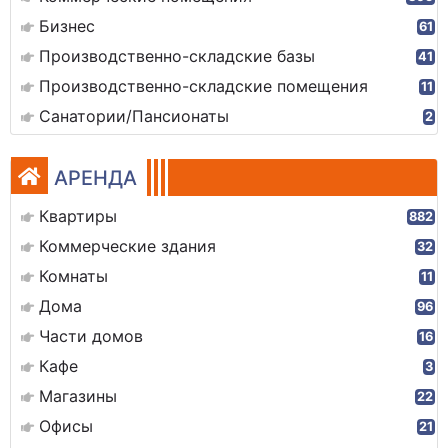
Бизнес
61
Производственно-складские базы
41
Производственно-складские помещения
11
Санатории/Пансионаты
2
АРЕНДА
Квартиры
882
Коммерческие здания
32
Комнаты
11
Дома
96
Части домов
16
Кафе
3
Магазины
22
Офисы
21