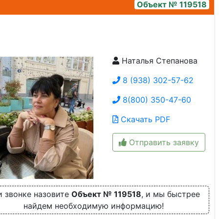
Объект № 119518
Наталья Степанова
6b2d34c6-df35-4bf9-8ad1-0b7956e94871
8 (938) 302-57-62
8(800) 350-47-60
Скачать PDF
Отправить заявку
и звонке назовите
Объект № 119518
, и мы быстрее
найдем необходимую информацию!