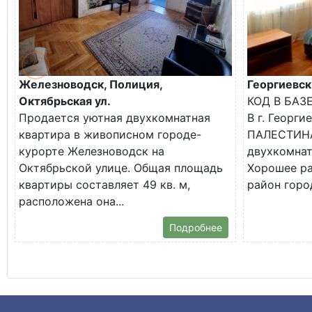
Железноводск, Полиция,
Георгиевск
Октябрьская ул.
КОД В БАЗ
Продается уютная двухкомнатная
В г. Георги
квартира в живописном городе-
ПАЛЕСТИНА
курорте Железноводск на
двухкомнат
Октябрьской улице. Общая площадь
Хорошее р
квартиры составляет 49 кв. м,
район город
расположена она...
Подробнее