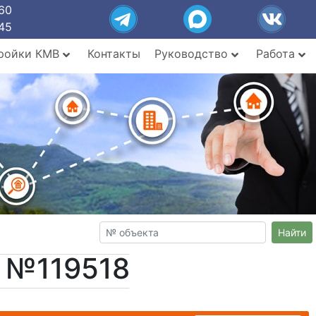
60
45
ройки КМВ
Контакты
Руководство
Работа
Найти
т №119518