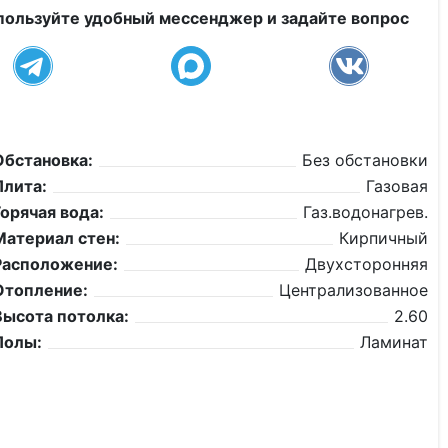
пользуйте удобный мессенджер и задайте вопрос
Обстановка:
Без обстановки
Плита:
Газовая
Горячая вода:
Газ.водонагрев.
Материал стен:
Кирпичный
Расположение:
Двухсторонняя
Отопление:
Централизованное
Высота потолка:
2.60
Полы:
Ламинат