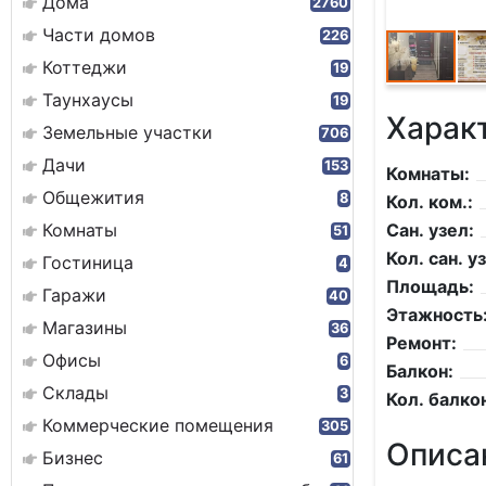
Дома
2760
Части домов
226
Коттеджи
19
Таунхаусы
19
Харак
Земельные участки
706
Дачи
153
Комнаты:
Общежития
8
Кол. ком.:
Комнаты
Сан. узел:
51
Кол. сан. уз
Гостиница
4
Площадь:
Гаражи
40
Этажность
Магазины
36
Ремонт:
Офисы
6
Балкон:
Склады
3
Кол. балко
Коммерческие помещения
305
Описа
Бизнес
61