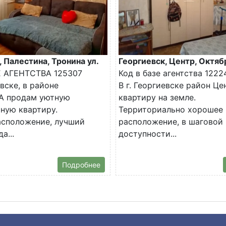
, Палестина, Тронина ул.
Георгиевск, Центр, Октяб
Е АГЕНТСТВА 125307
Код в базе агентства 1222
евске, в районе
В г. Георгиевске район Ц
 продам уютную
квартиру на земле.
ную квартиру.
Территориально хорошее
асположение, лучший
расположение, в шаговой
а...
доступности...
Подробнее