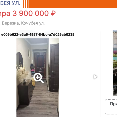
БЕЯ УЛ.
ра 3 900 000 ₽
 Березка, Кочубея ул.
e009b622-e3a6-4987-84bc-a7d029ab0238
Пр