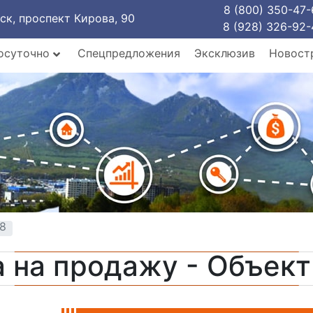
8 (800) 350-47-
рск, проспект Кирова, 90
8 (928) 326-92-
осуточно
Спецпредложения
Эксклюзив
Новост
18
 на продажу - Объек