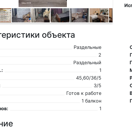
Ис
теристики объекта
Раздельные
2
Раздельный
.:
1
45,60/36/5
:
3/5
Готов к работе
1 балкон
нов:
1
ние