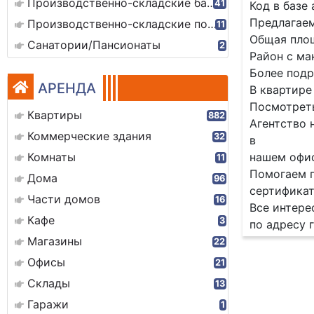
Производственно-складские базы
41
Код в базе
Предлагаем
Производственно-складские помещения
11
Общая площ
Санатории/Пансионаты
2
Район с ма
Более подр
АРЕНДА
В квартире
Посмотреть
Квартиры
882
Агентство 
Коммерческие здания
32
в
Комнаты
нашем офис
11
Помогаем п
Дома
96
сертификат
Части домов
16
Все интере
Кафе
3
по адресу г
Магазины
22
Офисы
21
Склады
13
Гаражи
1