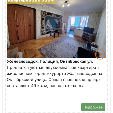
Квартира 6 200 000 ₽
Железноводск, Полиция, Октябрьская ул.
Г
Продается уютная двухкомнатная квартира в
К
живописном городе-курорте Железноводск на
В
Октябрьской улице. Общая площадь квартиры
у
составляет 49 кв. м, расположена она...
Х
Подробнее