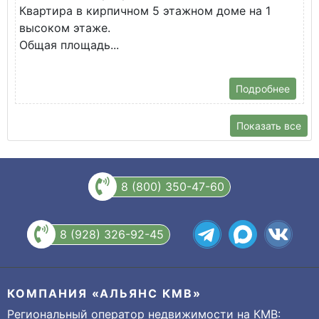
Квартира в кирпичном 5 этажном доме на 1
О
высоком этаже.
с
Общая площадь...
Подробнее
Показать все
8 (800) 350-47-60
8 (928) 326-92-45
КОМПАНИЯ «АЛЬЯНС КМВ»
Региональный оператор недвижимости на КМВ: