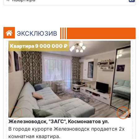
ЭКСКЛЮЗИВ
Квартира 9 000 000 ₽
Железноводск, "ЗАГС", Космонавтов ул.
Ж
В городе курорте Железноводск продается 2х
П
комнатная квартира.
ж