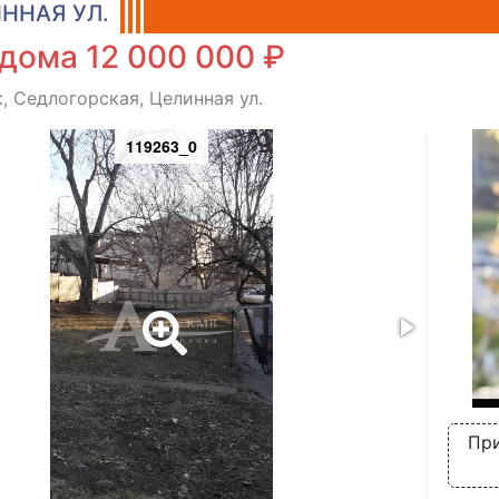
ННАЯ УЛ.
дома 12 000 000 ₽
, Седлогорская, Целинная ул.
119263_0
При