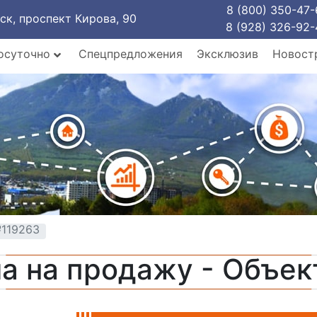
8 (800) 350-47-
рск, проспект Кирова, 90
8 (928) 326-92-
осуточно
Спецпредложения
Эксклюзив
Новост
№119263
а на продажу - Объе