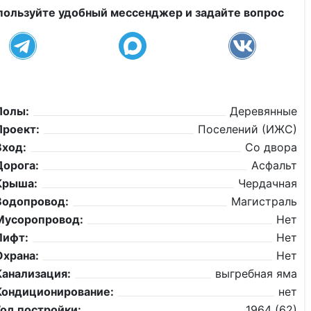
пользуйте удобный мессенджер и задайте вопрос
Полы:
Деревянные
Проект:
Поселений (ИЖС)
Вход:
Со двора
Дорога:
Асфальт
Крыша:
Чердачная
Водопровод:
Магистраль
Мусоропровод:
Нет
Лифт:
Нет
Охрана:
Нет
Канализация:
выгребная яма
Кондиционирование:
нет
Год постройки:
1964 (62)