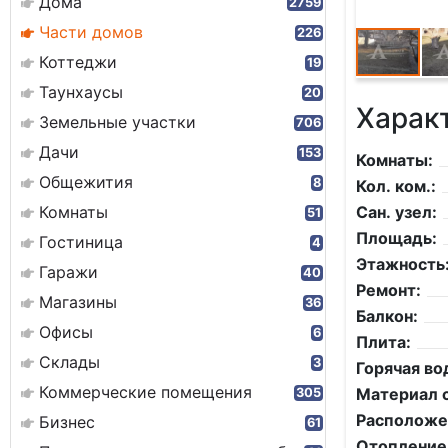
Дома
2759
Части домов
226
Коттеджи
19
Таунхаусы
20
Харак
Земельные участки
706
Дачи
153
Комнаты:
Общежития
8
Кол. ком.:
Комнаты
Сан. узел:
51
Площадь:
Гостиница
4
Этажность
Гаражи
40
Ремонт:
Магазины
36
Балкон:
Офисы
6
Плита:
Склады
3
Горячая во
Коммерческие помещения
Материал с
305
Расположе
Бизнес
61
Отопление