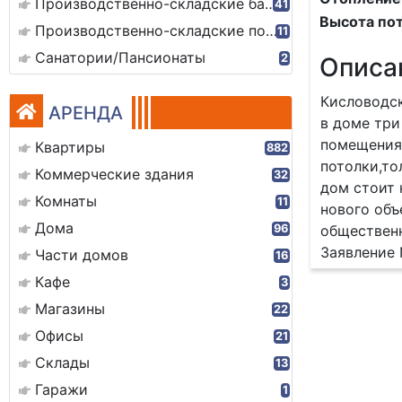
Производственно-складские базы
41
Высота пот
Производственно-складские помещения
11
Санатории/Пансионаты
2
Описа
Кисловодск
АРЕНДА
в доме три
помещения
Квартиры
882
потолки,то
Коммерческие здания
32
дом стоит 
Комнаты
11
нового объ
Дома
96
общественн
Заявление
Части домов
16
Кафе
3
Магазины
22
Офисы
21
Склады
13
Гаражи
1