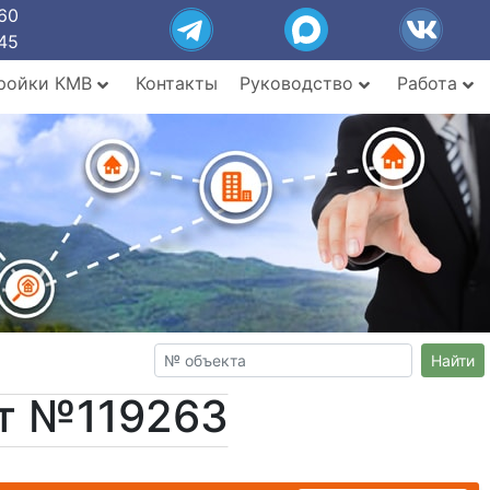
60
45
ройки КМВ
Контакты
Руководство
Работа
Найти
кт №119263