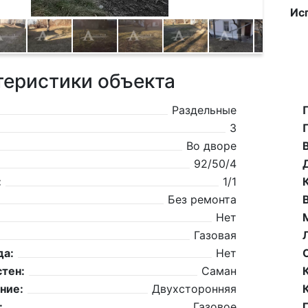
Ис
теристики объекта
Раздельные
3
Во дворе
92/50/4
:
1/1
Без ремонта
Нет
Газовая
да:
Нет
тен:
Саман
ние:
Двухсторонняя
:
Газовое