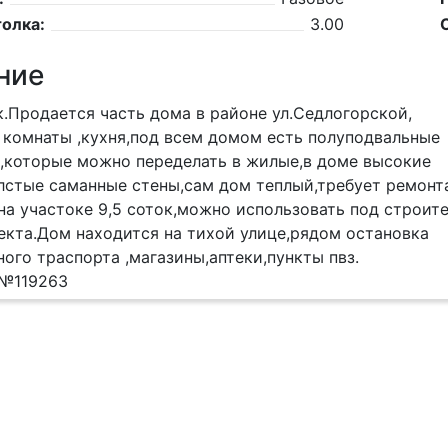
олка:
3.00
ние
.Продается часть дома в районе ул.Седлогорской,
 комнаты ,кухня,под всем домом есть полуподвальные
,которые можно переделать в жилые,в доме высокие
лстые саманные стены,сам дом теплый,требует ремонт
на участоке 9,5 соток,можно использовать под строит
екта.Дом находится на тихой улице,рядом остановка
ого траспорта ,магазины,аптеки,пункты пвз.
 №119263