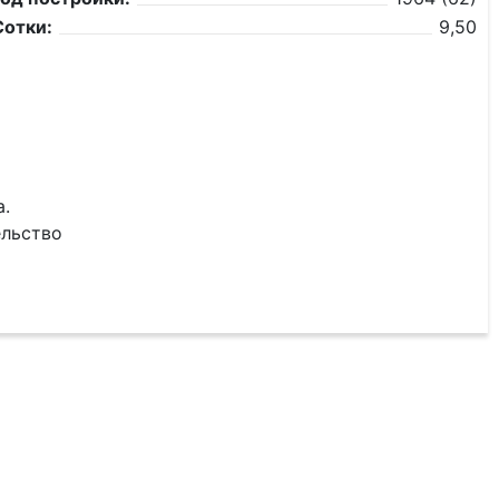
Сотки:
9,50
а.
ельство