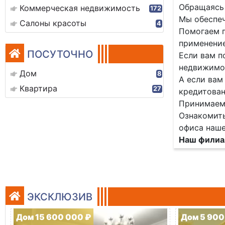
Обращаясь 
Коммерческая недвижимость
172
Мы обеспеч
Салоны красоты
4
Помогаем п
применение
ПОСУТОЧНО
Если вам п
недвижимос
Дом
8
А если вам
Квартира
27
кредитован
Принимаем 
Ознакомить
офиса наше
Наш филиал
ЭКСКЛЮЗИВ
Дом 15 600 000 ₽
Дом 5 900