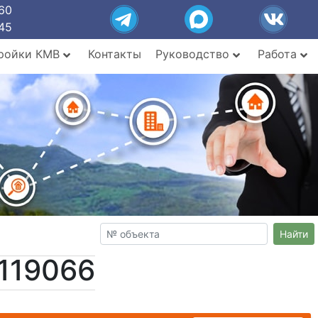
60
45
ройки КМВ
Контакты
Руководство
Работа
Найти
119066