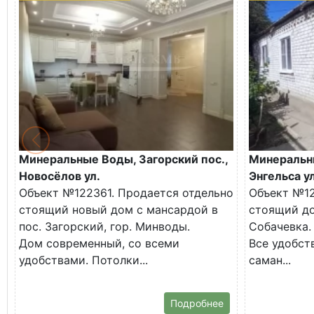
Минеральные Воды, Загорский пос.,
Минеральн
Новосёлов ул.
Энгельса ул
Объект №122361. Продается отдельно
Объект №12
стоящий новый дом с мансардой в
стоящий до
пос. Загорский, гор. Минводы.
Собачевка.
Дом современный, со всеми
Все удобств
удобствами. Потолки...
саман...
Подробнее