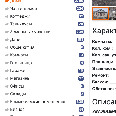
Дома
2759
Части домов
226
Коттеджи
19
Таунхаусы
20
Харак
Земельные участки
706
Дачи
153
Комнаты:
Общежития
8
Кол. ком.:
Комнаты
Кол. сан. уз
51
Площадь:
Гостиница
4
Этажность
Гаражи
40
Ремонт:
Магазины
37
Балкон:
Офисы
6
Обстановка
Склады
3
Описа
Коммерческие помещения
305
Бизнес
61
УВАЖАЕМЫ