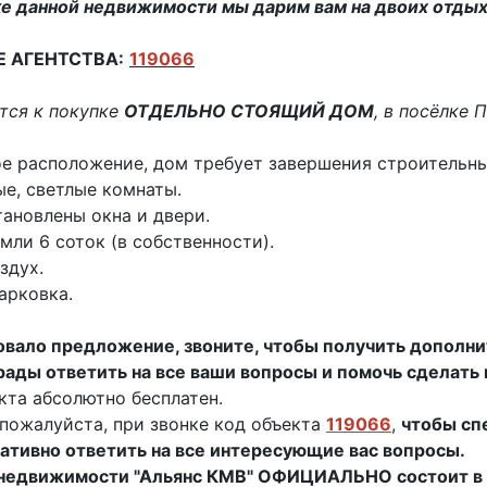
е данной недвижимости мы дарим вам на двоих отдых 
Е АГЕНТСТВА:
119066
тся к покупке
ОТДЕЛЬНО СТОЯЩИЙ ДОМ
, в посёлке 
е расположение, дом требует завершения строительны
е, светлые комнаты.
тановлены окна и двери.
емли 6 соток (в собственности).
здух.
арковка.
вало предложение, звоните, чтобы получить дополни
ады ответить на все ваши вопросы и помочь сделать
кта абсолютно бесплатен.
пожалуйста, при звонке код объекта
119066
,
чтобы с
ативно ответить на все интересующие вас вопросы.
 недвижимости "Альянс КМВ" ОФИЦИАЛЬНО состоит в 