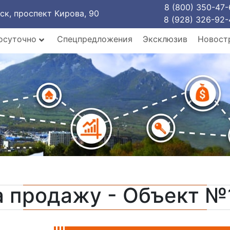
8 (800) 350-47-
рск, проспект Кирова, 90
8 (928) 326-92-
осуточно
Спецпредложения
Эксклюзив
Новост
а продажу - Объект №