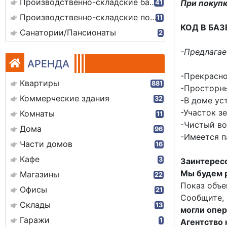
Производственно-складские базы
При покупк
41
Производственно-складские помещения
11
КОД В БАЗ
Санатории/Пансионаты
2
-Предлагае
АРЕНДА
-Прекрасно
Квартиры
881
-Просторны
Коммерческие здания
32
-В доме ус
-Участок з
Комнаты
11
-Чистый во
Дома
96
-Имеется п
Части домов
16
Кафе
3
Заинтересо
Мы будем р
Магазины
22
Показ объе
Офисы
21
Сообщите, 
Склады
13
могли опер
Гаражи
1
Агентство