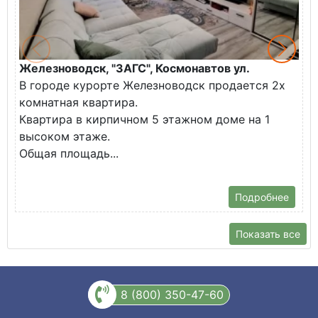
Железноводск, "ЗАГС", Космонавтов ул.
Ж
В городе курорте Железноводск продается 2х
П
комнатная квартира.
ж
Квартира в кирпичном 5 этажном доме на 1
О
высоком этаже.
с
Общая площадь...
Подробнее
Показать все
8 (800) 350-47-60