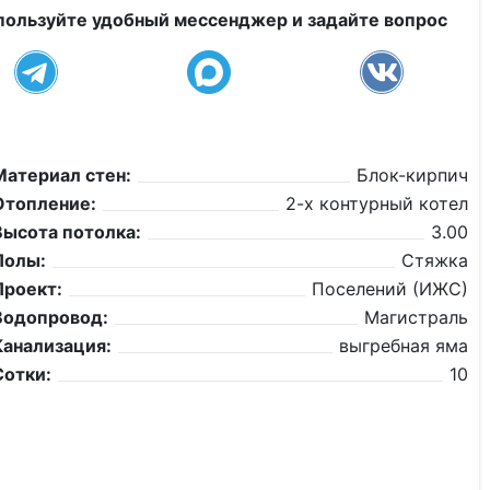
пользуйте удобный мессенджер и задайте вопрос
Материал стен:
Блок-кирпич
Отопление:
2-х контурный котел
Высота потолка:
3.00
Полы:
Стяжка
Проект:
Поселений (ИЖС)
Водопровод:
Магистраль
Канализация:
выгребная яма
Сотки:
10