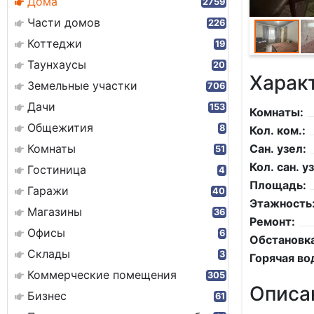
Дома
2759
Части домов
226
Коттеджи
19
Таунхаусы
20
Харак
Земельные участки
706
Дачи
153
Комнаты:
Общежития
8
Кол. ком.:
Комнаты
Сан. узел:
51
Кол. сан. уз
Гостиница
4
Площадь:
Гаражи
40
Этажность
Магазины
36
Ремонт:
Офисы
6
Обстановка
Склады
3
Горячая во
Коммерческие помещения
305
Описа
Бизнес
61