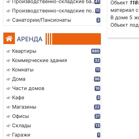
Производственно-складские базы
41
Объект
118
материал с
Производственно-складские помещения
11
В доме 5 ж
Санатории/Пансионаты
2
Объект под
АРЕНДА
Квартиры
880
Коммерческие здания
32
Комнаты
11
Дома
96
Части домов
16
Кафе
3
Магазины
22
Офисы
21
Склады
13
Гаражи
1