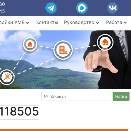
60
45
ройки КМВ
Контакты
Руководство
Работа
Найти
118505