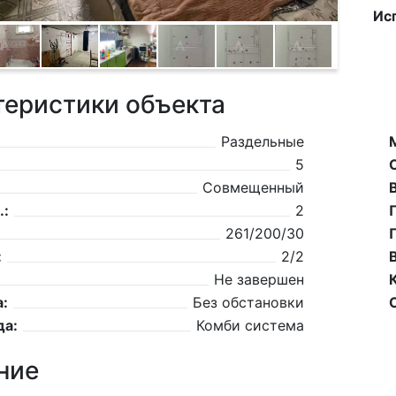
Ис
теристики объекта
Раздельные
5
Совмещенный
.:
2
261/200/30
:
2/2
Не завершен
:
Без обстановки
да:
Комби система
ние