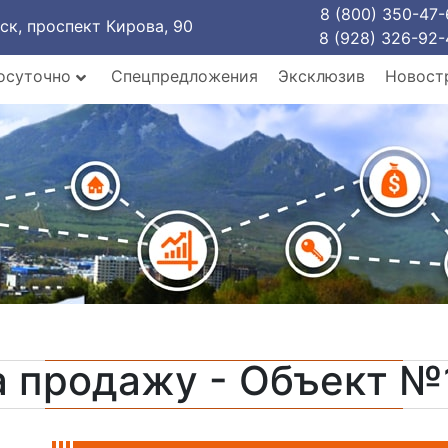
8 (800) 350-47-
рск, проспект Кирова, 90
8 (928) 326-92-
осуточно
Спецпредложения
Эксклюзив
Новост
а продажу - Объект №