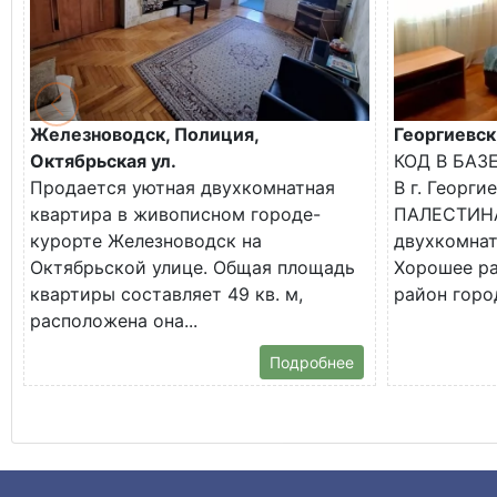
Железноводск, Полиция,
Георгиевск
Октябрьская ул.
КОД В БАЗ
Продается уютная двухкомнатная
В г. Георги
квартира в живописном городе-
ПАЛЕСТИНА
курорте Железноводск на
двухкомнат
Октябрьской улице. Общая площадь
Хорошее р
квартиры составляет 49 кв. м,
район город
расположена она...
Подробнее