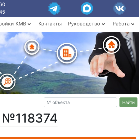
60
45
ройки КМВ
Контакты
Руководство
Работа
Найти
т №118374