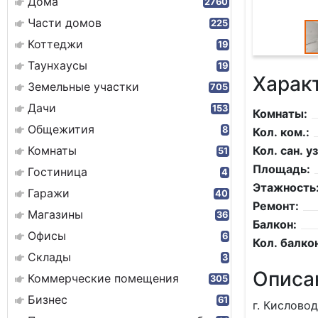
Дома
2760
Части домов
225
Коттеджи
19
Таунхаусы
19
Харак
Земельные участки
705
Дачи
153
Комнаты:
Общежития
8
Кол. ком.:
Комнаты
Кол. сан. уз
51
Площадь:
Гостиница
4
Этажность
Гаражи
40
Ремонт:
Магазины
36
Балкон:
Офисы
6
Кол. балко
Склады
3
Описа
Коммерческие помещения
305
Бизнес
61
г. Кисловод