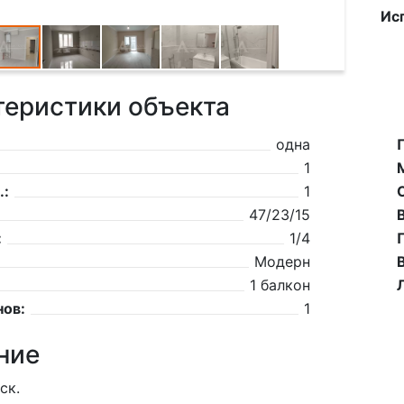
Ис
теристики объекта
одна
1
.:
1
47/23/15
:
1/4
Модерн
1 балкон
нов:
1
ние
ск.