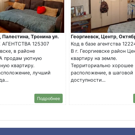
, Палестина, Тронина ул.
Георгиевск, Центр, Октяб
Е АГЕНТСТВА 125307
Код в базе агентства 1222
евске, в районе
В г. Георгиевске район Ц
 продам уютную
квартиру на земле.
ную квартиру.
Территориально хорошее
асположение, лучший
расположение, в шаговой
а...
доступности...
Подробнее