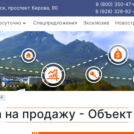
8 (800) 350-47-
рск, проспект Кирова, 90
8 (928) 326-92-
осуточно
Спецпредложения
Эксклюзив
Новост
74
 на продажу - Объек