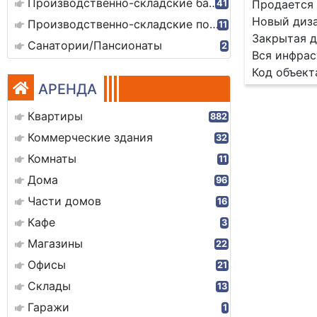
Производственно-складские базы
Продается 
41
Новый диза
Производственно-складские помещения
11
Закрытая д
Санатории/Пансионаты
2
Вся инфрас
Код объект
АРЕНДА
Квартиры
882
Коммерческие здания
32
Комнаты
11
Дома
96
Части домов
16
Кафе
3
Магазины
22
Офисы
21
Склады
13
Гаражи
1