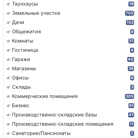
Таунхаусы
19
Земельные участки
705
Дачи
153
Общежития
8
Комнаты
51
Гостиница
4
Гаражи
40
Магазины
36
Офисы
6
Склады
3
Коммерческие помещения
305
Бизнес
61
Производственно-складские базы
41
Производственно-складские помещения
11
Санатории/Пансионаты
2