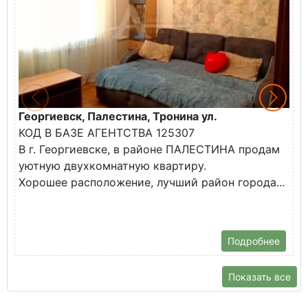
Георгиевск, Палестина, Тронина ул.
Г
КОД В БАЗЕ АГЕНТСТВА 125307
К
В г. Георгиевске, в районе ПАЛЕСТИНА продам
В
уютную двухкомнатную квартиру.
н
Хорошее расположение, лучший район города...
Т
ш
Подробнее
Показать все