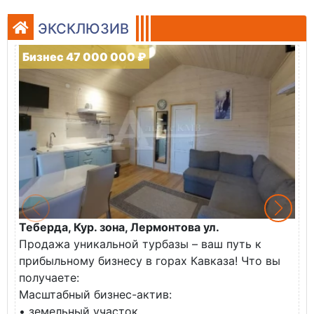
ЭКСКЛЮЗИВ
Бизнес 47 000 000 ₽
Теберда, Кур. зона, Лермонтова ул.
И
Продажа уникальной турбазы – ваш путь к
К
прибыльному бизнесу в горах Кавказа! Что вы
П
получаете:
д
Масштабный бизнес-актив:
У
• земельный участок...
П