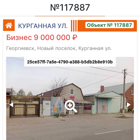
№117887
Объект № 117887
КУРГАННАЯ УЛ.
Бизнес 9 000 000 ₽
Георгиевск, Новый поселок, Курганная ул.
25ce57ff-7a5e-4790-a388-b5db2b8e910b