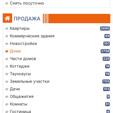
Снять посуточно
ПРОДАЖА
Квартиры
3490
Коммерческие здания
49
Новостройки
101
Дома
2759
Части домов
225
Коттеджи
19
Таунхаусы
19
Земельные участки
705
Дачи
153
Общежития
9
Комнаты
51
Гостиница
4