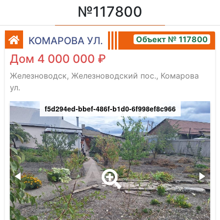
№117800
Объект № 117800
КОМАРОВА УЛ.
Дом 4 000 000 ₽
Железноводск, Железноводский пос., Комарова
ул.
f5d294ed-bbef-486f-b1d0-6f998ef8c966