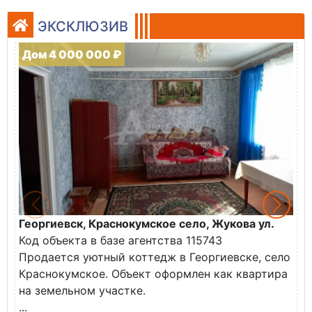
ЭКСКЛЮЗИВ
Дом 4 000 000 ₽
Георгиевск, Краснокумское село, Жукова ул.
Г
Код объекта в базе агентства 115743
К
Продается уютный коттедж в Георгиевске, село
П
Краснокумское. Объект оформлен как квартира
у
на земельном участке.
О
...