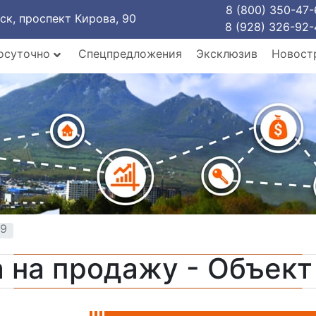
8 (800) 350-47-
рск, проспект Кирова, 90
8 (928) 326-92-
осуточно
Спецпредложения
Эксклюзив
Новост
59
 на продажу - Объек