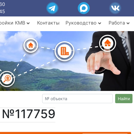
60
45
ройки КМВ
Контакты
Руководство
Работа
Найти
т №117759