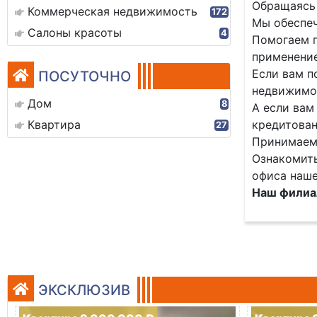
Обращаясь 
Коммерческая недвижимость
172
Мы обеспеч
Салоны красоты
4
Помогаем п
применение
Если вам п
ПОСУТОЧНО
недвижимос
Дом
8
А если вам
Квартира
кредитован
27
Принимаем 
Ознакомить
офиса наше
Наш филиал
ЭКСКЛЮЗИВ