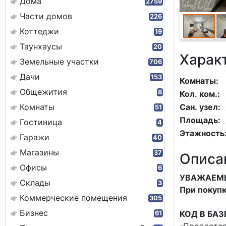
Дома
2759
Части домов
226
Коттеджи
19
Таунхаусы
20
Харак
Земельные участки
706
Дачи
153
Комнаты:
Общежития
8
Кол. ком.:
Комнаты
Сан. узел:
51
Площадь:
Гостиница
4
Этажность
Гаражи
40
Магазины
37
Описа
Офисы
6
УВАЖАЕМЫ
Склады
3
При покупк
Коммерческие помещения
305
Бизнес
КОД В БАЗ
61