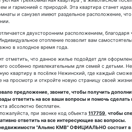
 уютная трехкомнатная квартира , в живописном посе
ем и гармонией с природой. Эта квартира станет иде
омнаты и санузел имеют раздельное расположение, что
нии.
отличается двухсторонним расположением, благодаря ч
 Индивидуальное отопление позволит вам самостоятель
ажно в холодное время года.
ит отметить, что данное жилье подойдет для оформлен
 его особенно привлекательным для семей с детьми. Н
ную квартиру в посёлке Нежинский, где каждый сможет
 на просмотр и откройте новую страницу своей жизни
вало предложение, звоните, чтобы получить дополни
ады ответить на все ваши вопросы и помочь сделать
кта абсолютно бесплатен.
пожалуйста, при звонке код объекта
117759
,
чтобы сп
ативно ответить на все интересующие вас вопросы.
 недвижимости "Альянс КМВ" ОФИЦИАЛЬНО состоит в 