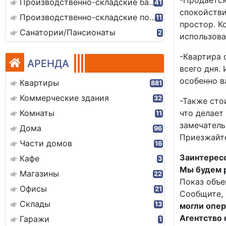
-Продается
Производственно-складские базы
41
спокойстви
Производственно-складские помещения
11
простор. К
Санатории/Пансионаты
2
использова
-Квартира 
АРЕНДА
всего дня.
особенно в
Квартиры
881
Коммерческие здания
32
-Также сто
Комнаты
что делает
11
замечатель
Дома
96
Приезжайте
Части домов
16
Заинтересо
Кафе
3
Мы будем р
Магазины
22
Показ объе
Офисы
21
Сообщите, 
Склады
13
могли опер
Агентство
Гаражи
1