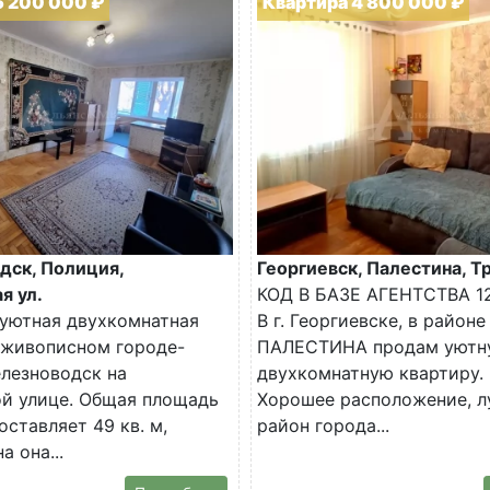
6 200 000 ₽
Квартира 4 800 000 ₽
дск, Полиция,
Георгиевск, Палестина, Тр
я ул.
КОД В БАЗЕ АГЕНТСТВА 1
уютная двухкомнатная
В г. Георгиевске, в районе
 живописном городе-
ПАЛЕСТИНА продам уютн
лезноводск на
двухкомнатную квартиру.
й улице. Общая площадь
Хорошее расположение, 
оставляет 49 кв. м,
район города...
 она...