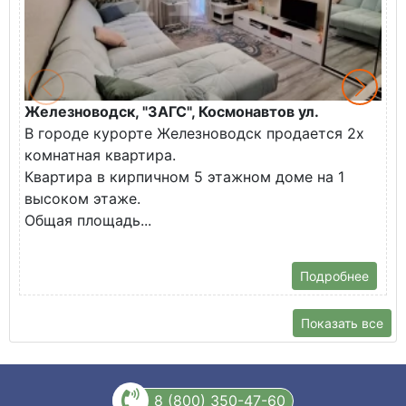
Железноводск, "ЗАГС", Космонавтов ул.
Ж
В городе курорте Железноводск продается 2х
П
комнатная квартира.
ж
Квартира в кирпичном 5 этажном доме на 1
О
высоком этаже.
с
Общая площадь...
Подробнее
Показать все
8 (800) 350-47-60