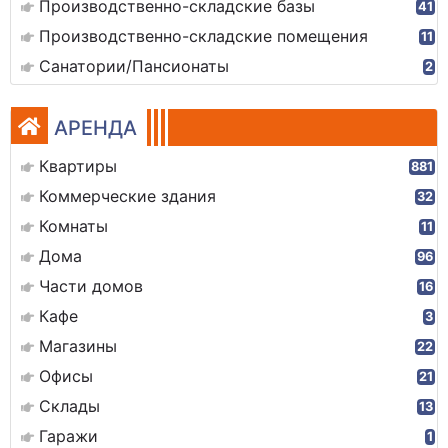
Производственно-складские базы
41
Производственно-складские помещения
11
Санатории/Пансионаты
2
АРЕНДА
Квартиры
881
Коммерческие здания
32
Комнаты
11
Дома
96
Части домов
16
Кафе
3
Магазины
22
Офисы
21
Склады
13
Гаражи
1