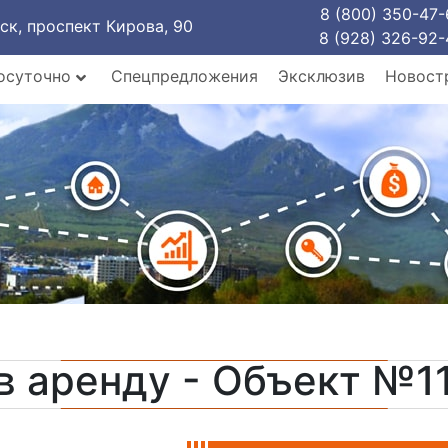
8 (800) 350-47-
рск, проспект Кирова, 90
8 (928) 326-92-
осуточно
Спецпредложения
Эксклюзив
Новост
в аренду - Объект №1