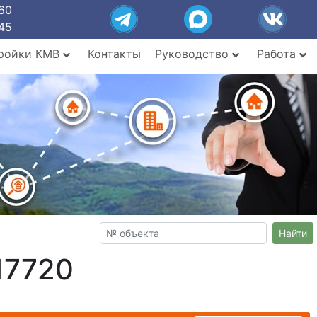
60
45
ройки КМВ
Контакты
Руководство
Работа
Найти
17720