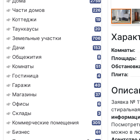
Дома
2759
Части домов
226
Коттеджи
19
Таунхаусы
20
Харак
Земельные участки
706
Дачи
153
Комнаты:
Общежития
8
Площадь:
Комнаты
Обстановка
51
Плита:
Гостиница
4
Гаражи
40
Описа
Магазины
37
Заявка № 1
Офисы
6
стиральная
Склады
3
информаци
Коммерческие помещения
305
Посмотрет
Бизнес
можно в лю
61
Агентство