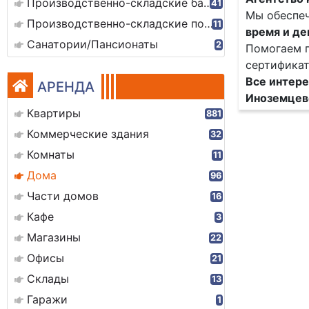
Производственно-складские базы
41
Мы обеспеч
Производственно-складские помещения
11
время и де
Санатории/Пансионаты
2
Помогаем п
сертификат
Все интер
АРЕНДА
Иноземцево
Квартиры
881
Коммерческие здания
32
Комнаты
11
Дома
96
Части домов
16
Кафе
3
Магазины
22
Офисы
21
Склады
13
Гаражи
1