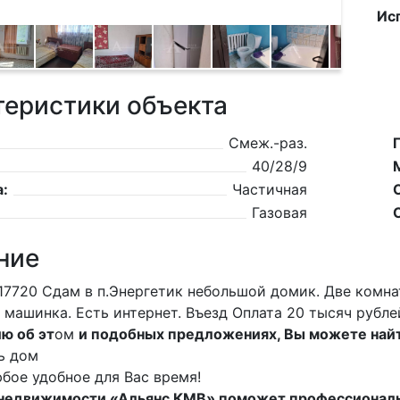
Ис
теристики объекта
Смеж.-раз.
40/28/9
:
Частичная
Газовая
ние
17720 Сдам в п.Энергетик небольшой домик. Две комнат
 машинка. Есть интернет. Въезд Оплата 20 тысяч руб
ю об эт
ом
и подобных предложениях, Вы можете найт
ь дом
бое удобное для Вас время!
 недвижимости «Альянс КМВ» поможет профессиональ