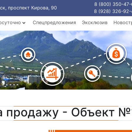
8 (800) 350-47-
рск, проспект Кирова, 90
8 (928) 326-92-
осуточно
Спецпредложения
Эксклюзив
Новост
а продажу - Объект №