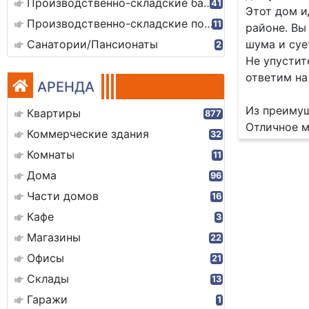
Производственно-складские базы
41
Этот дом и
Производственно-складские помещения
11
районе. Вы
Санатории/Пансионаты
шума и суе
2
Не упустит
ответим на
АРЕНДА
Из преимущ
Квартиры
877
Отличное м
Коммерческие здания
32
Комнаты
11
Дома
96
Части домов
16
Кафе
3
Магазины
22
Офисы
21
Склады
13
Гаражи
1