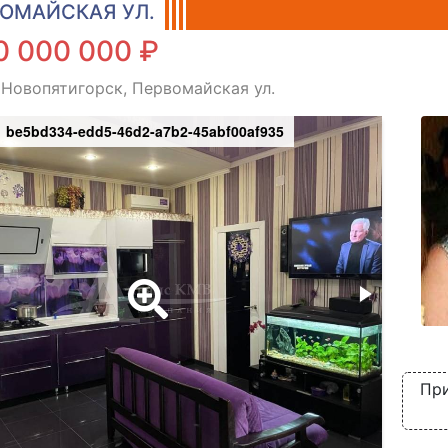
ОМАЙСКАЯ УЛ.
0 000 000 ₽
 Новопятигорск, Первомайская ул.
be5bd334-edd5-46d2-a7b2-45abf00af935
При