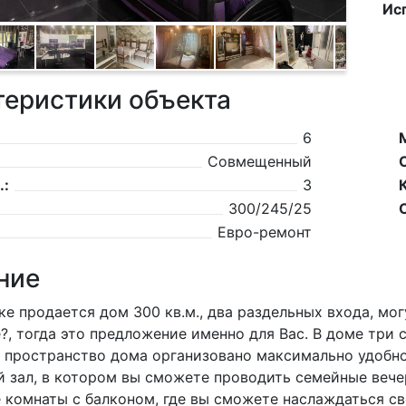
Ис
теристики объекта
6
Совмещенный
.:
3
300/245/25
Евро-ремонт
ние
ке продается дом 300 кв.м., два раздельных входа, мо
?, тoгдa это предлoжeниe именно для Вac. В доме три сп
 пространство дома организовано максимально удобно
 зал, в котором вы сможете проводить семейные вече
 комнаты с балконом, где вы сможете наслаждаться с