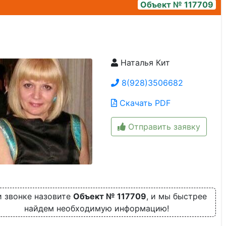
Объект № 117709
Наталья Кит
ae71b4e3-bb3a-473b-8d35-464d850c4fad
8(928)3506682
Скачать PDF
Отправить заявку
 звонке назовите
Объект № 117709
, и мы быстрее
найдем необходимую информацию!