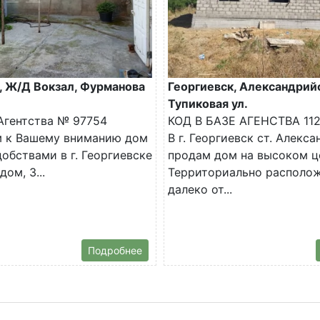
, Ж/Д Вокзал, Фурманова
Георгиевск, Александрийс
Тупиковая ул.
 Агентства № 97754
КОД В БАЗЕ АГЕНСТВА 11
м к Вашему вниманию дом
В г. Георгиевск ст. Алекс
добствами в г. Георгиевске
продам дом на высоком ц
ом, 3...
Территориально располож
далеко от...
Подробнее