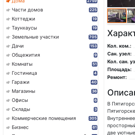
Дома
2759
Части домов
225
Коттеджи
19
Таунхаусы
19
Харак
Земельные участки
705
Дачи
Кол. ком.:
153
Сан. узел:
Общежития
9
Кол. сан. уз
Комнаты
51
Площадь:
Гостиница
4
Ремонт:
Гаражи
40
Описа
Магазины
36
Офисы
6
В Пятигорс
Склады
3
Пятигорске
Коммерческие помещения
Внутреннее
305
просторный
Бизнес
61
две уютные