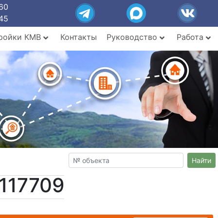
60
45
ройки КМВ
Контакты
Руководство
Работа
Найти
117709