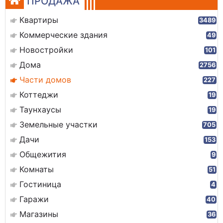
ПРОДАЖА
Квартиры
3489
Коммерческие здания
49
Новостройки
101
Дома
2756
Части домов
227
Коттеджи
19
Таунхаусы
19
Земельные участки
705
Дачи
153
Общежития
9
Комнаты
51
Гостиница
4
Гаражи
40
Магазины
36