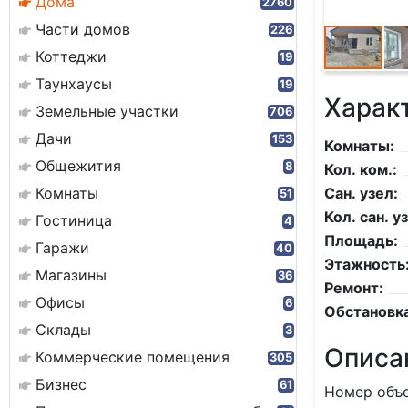
Дома
2760
Части домов
226
Коттеджи
19
Таунхаусы
19
Харак
Земельные участки
706
Дачи
153
Комнаты:
Общежития
8
Кол. ком.:
Комнаты
Сан. узел:
51
Кол. сан. уз
Гостиница
4
Площадь:
Гаражи
40
Этажность
Магазины
36
Ремонт:
Офисы
6
Обстановка
Склады
3
Описа
Коммерческие помещения
305
Бизнес
61
Номер объе