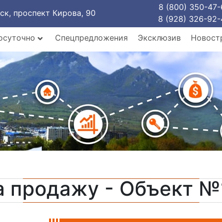
8 (800) 350-47-
рск, проспект Кирова, 90
8 (928) 326-92-
осуточно
Спецпредложения
Эксклюзив
Новост
а продажу - Объект №