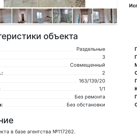
Ис
теристики объекта
Раздельные
3
Совмещенный
.:
2
163/139/20
:
1/1
Без ремонта
:
Без обстановки
ние
кта в базе агентства №117262.