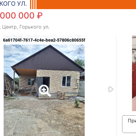
КОГО УЛ.
 000 000 ₽
 Центр, Горького ул.
6a61704f-7617-4c4e-bea2-57806c80655f
При