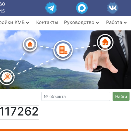
60
45
ройки КМВ
Контакты
Руководство
Работа
Найти
117262