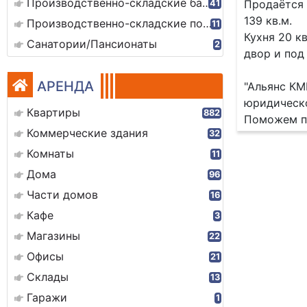
Производственно-складские базы
Продаётся 
41
139 кв.м.
Производственно-складские помещения
11
Кухня 20 к
Санатории/Пансионаты
2
двор и под
АРЕНДА
"Альянс КМ
юридическ
Квартиры
882
Поможем пр
Коммерческие здания
32
Комнаты
11
Дома
96
Части домов
16
Кафе
3
Магазины
22
Офисы
21
Склады
13
Гаражи
1