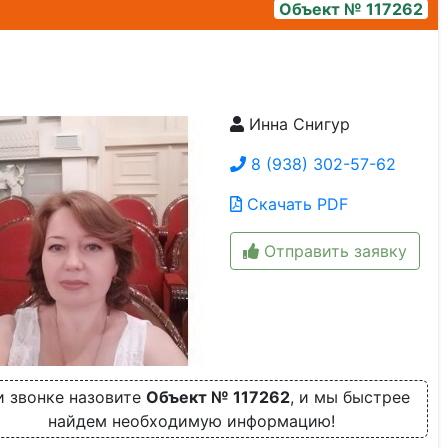
Объект № 117262
Инна Снигур
2d70ad32-d275-4424-adf4-8902bb99c807
8 (938) 302-57-62
Скачать PDF
Отправить заявку
 звонке назовите
Объект № 117262
, и мы быстрее
найдем необходимую информацию!