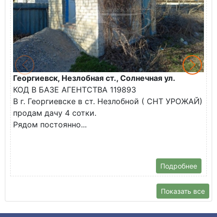
Георгиевск, Незлобная ст., Солнечная ул.
К
КОД В БАЗЕ АГЕНТСТВА 119893
г
В г. Георгиевске в ст. Незлобной ( СНТ УРОЖАЙ)
П
продам дачу 4 сотки.
"
Рядом постоянно...
К
Н
..
Подробнее
Показать все