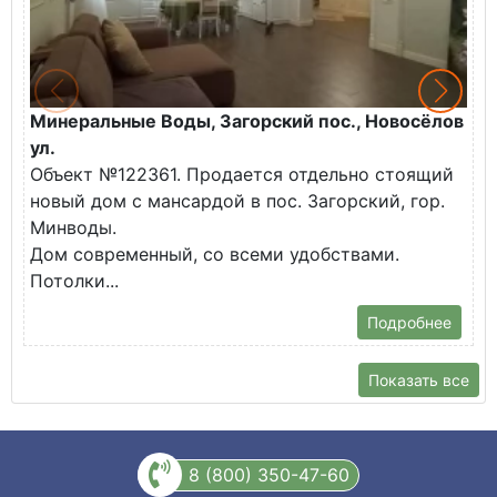
Минеральные Воды, Загорский пос., Новосёлов
М
ул.
О
Объект №122361. Продается отдельно стоящий
д
новый дом с мансардой в пос. Загорский, гор.
В
Минводы.
Дом современный, со всеми удобствами.
Потолки...
Подробнее
Показать все
8 (800) 350-47-60