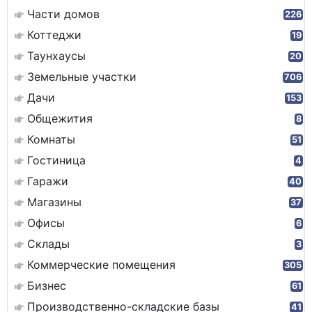
Части домов
226
Коттеджи
19
Таунхаусы
20
Земельные участки
706
Дачи
153
Общежития
8
Комнаты
51
Гостиница
4
Гаражи
40
Магазины
37
Офисы
6
Склады
3
Коммерческие помещения
305
Бизнес
61
Производственно-складские базы
41