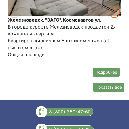
Железноводск, "ЗАГС", Космонавтов ул.
М
В городе курорте Железноводск продается 2х
у
комнатная квартира.
О
Квартира в кирпичном 5 этажном доме на 1
н
высоком этаже.
М
Общая площадь...
Д
П
Подробнее
Показать все
8 (800) 350-47-60