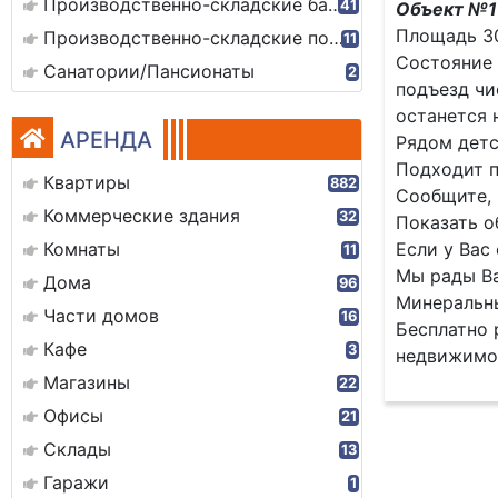
Производственно-складские базы
41
Объект №1
Площадь 30
Производственно-складские помещения
11
Состояние 
Санатории/Пансионаты
2
подъезд чи
останется 
АРЕНДА
Рядом детс
Подходит п
Квартиры
882
Сообщите, 
Коммерческие здания
32
Показать о
Комнаты
Если у Вас
11
Мы рады Ва
Дома
96
Минеральны
Части домов
16
Бесплатно 
Кафе
3
недвижимо
Магазины
22
Офисы
21
Склады
13
Гаражи
1