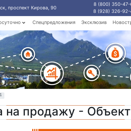
8 (800) 350-47-
рск, проспект Кирова, 90
8 (928) 326-92-
осуточно
Спецпредложения
Эксклюзив
Новост
4
 на продажу - Объек