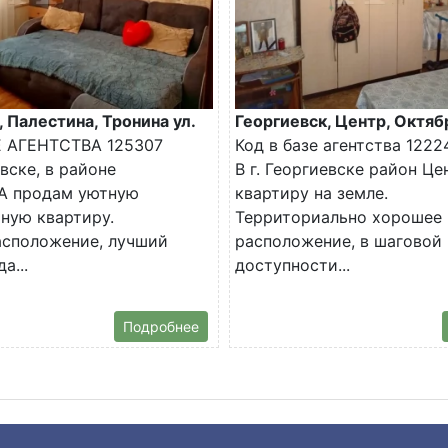
, Палестина, Тронина ул.
Георгиевск, Центр, Октяб
Е АГЕНТСТВА 125307
Код в базе агентства 1222
евске, в районе
В г. Георгиевске район Ц
 продам уютную
квартиру на земле.
ную квартиру.
Территориально хорошее
асположение, лучший
расположение, в шаговой
а...
доступности...
Подробнее