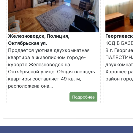
Железноводск, Полиция,
Георгиевск
Октябрьская ул.
КОД В БАЗ
Продается уютная двухкомнатная
В г. Георги
квартира в живописном городе-
ПАЛЕСТИНА
курорте Железноводск на
двухкомнат
Октябрьской улице. Общая площадь
Хорошее р
квартиры составляет 49 кв. м,
район город
расположена она...
Подробнее