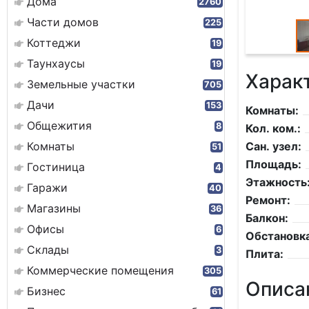
Дома
2760
Части домов
225
Коттеджи
19
Таунхаусы
19
Харак
Земельные участки
705
Дачи
153
Комнаты:
Общежития
8
Кол. ком.:
Комнаты
Сан. узел:
51
Площадь:
Гостиница
4
Этажность
Гаражи
40
Ремонт:
Магазины
36
Балкон:
Офисы
6
Обстановка
Склады
3
Плита:
Коммерческие помещения
305
Описа
Бизнес
61