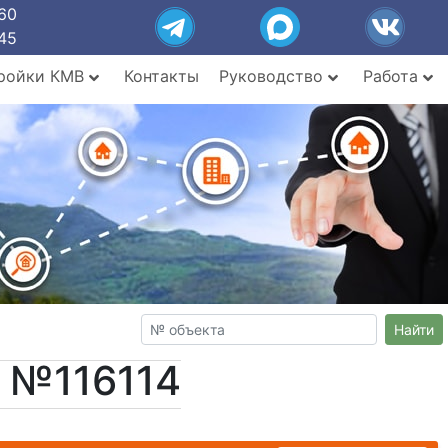
60
45
ройки КМВ
Контакты
Руководство
Работа
Найти
т №116114