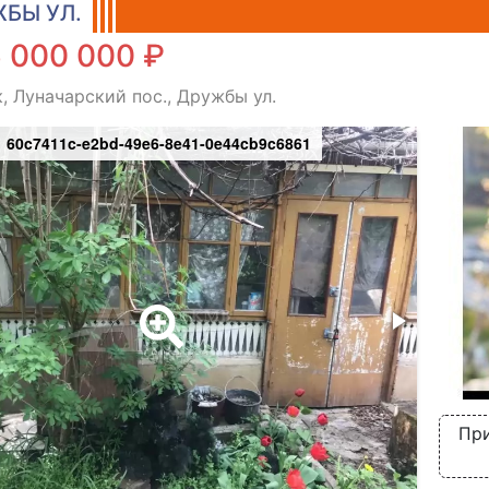
БЫ УЛ.
 000 000 ₽
, Луначарский пос., Дружбы ул.
60c7411c-e2bd-49e6-8e41-0e44cb9c6861
При