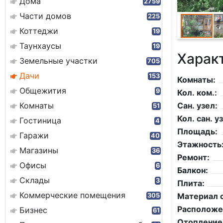
Дома
2759
Части домов
225
Коттеджи
19
Таунхаусы
19
Харак
Земельные участки
705
Дачи
153
Комнаты:
Общежития
9
Кол. ком.:
Комнаты
Сан. узел:
51
Кол. сан. уз
Гостиница
4
Площадь:
Гаражи
40
Этажность
Магазины
36
Ремонт:
Офисы
6
Балкон:
Склады
3
Плита:
Коммерческие помещения
Материал с
305
Расположе
Бизнес
61
Отопление