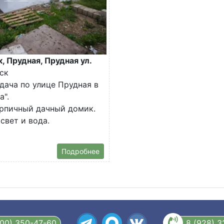
, Прудная, Прудная ул.
дск
дача по улице Прудная в
а".
рпичный дачный домик.
свет и вода.
Подробнее
800) 350-47-60
8 (928) 