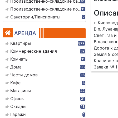
Производственно-складские базы
41
Производственно-складские помещения
11
Описа
Санатории/Пансионаты
2
г. Кислово
В п. Лунач
АРЕНДА
Свет .газ и
В даче ни 
Квартиры
877
Дорога к д
Коммерческие здания
32
Земля 9 со
Комнаты
11
Красивое ж
Дома
Заявка № 1
96
Части домов
16
Кафе
3
Магазины
22
Офисы
21
Склады
13
Гаражи
1