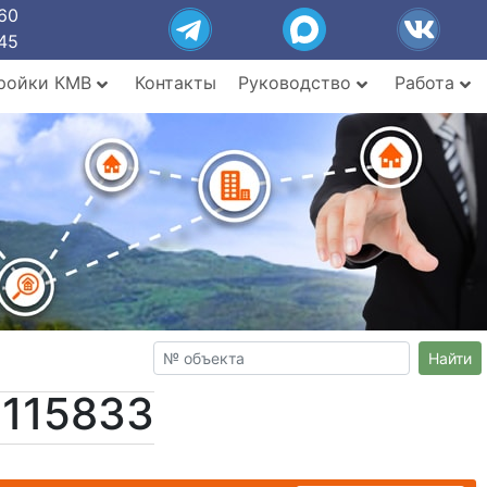
60
45
ройки КМВ
Контакты
Руководство
Работа
Найти
№115833