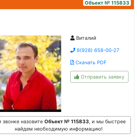
Объект № 115833
Виталий
f27b46b0-44af-4588-abfd-1329db6a9bc6
8(928) 658-00-27
Скачать PDF
Отправить заявку
 звонке назовите
Объект № 115833
, и мы быстрее
найдем необходимую информацию!