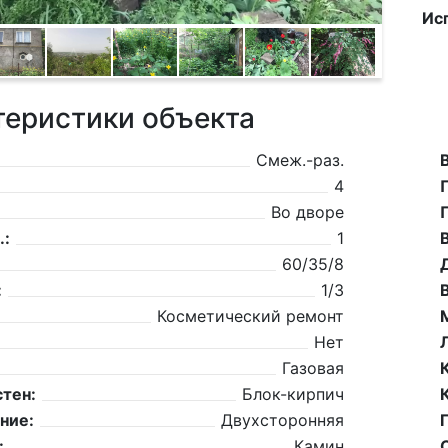
Ис
теристики объекта
Смеж.-раз.
4
Во дворе
.:
1
60/35/8
:
1/3
Косметический ремонт
Нет
Газовая
тен:
Блок-кирпич
ние:
Двухсторонняя
:
Камин