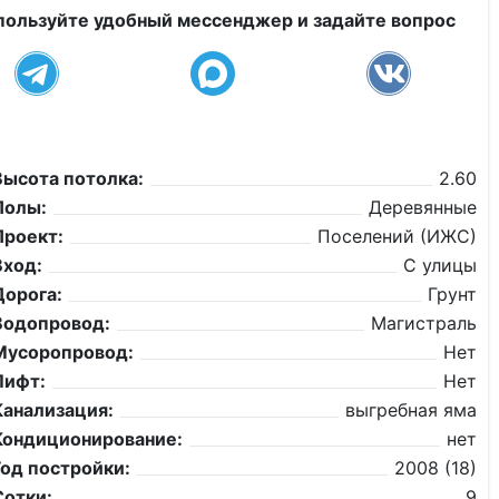
пользуйте удобный мессенджер и задайте вопрос
Высота потолка:
2.60
Полы:
Деревянные
Проект:
Поселений (ИЖС)
Вход:
С улицы
Дорога:
Грунт
Водопровод:
Магистраль
Мусоропровод:
Нет
Лифт:
Нет
Канализация:
выгребная яма
Кондиционирование:
нет
Год постройки:
2008 (18)
Сотки:
9