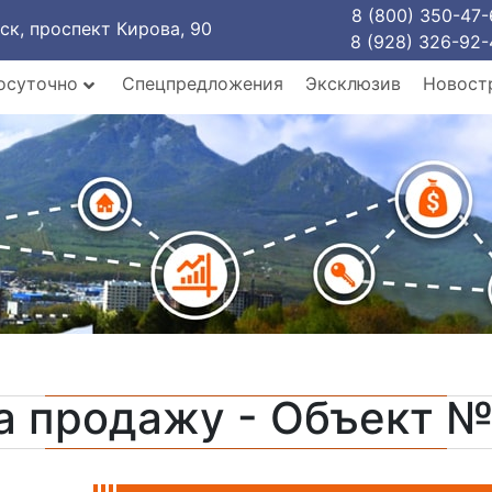
8 (800) 350-47-
рск, проспект Кирова, 90
8 (928) 326-92-
осуточно
Спецпредложения
Эксклюзив
Новост
а продажу - Объект 