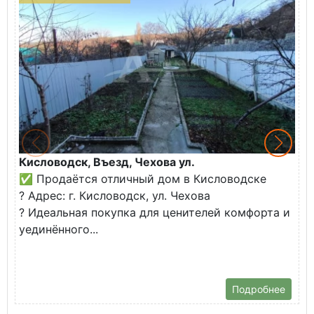
Кисловодск, Въезд, Чехова ул.
З
✅ Продаётся отличный дом в Кисловодске
К
? Адрес: г. Кисловодск, ул. Чехова
В
? Идеальная покупка для ценителей комфорта и
у
уединённого...
С
б
Подробнее