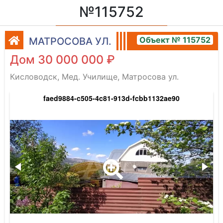
№115752
Объект № 115752
МАТРОСОВА УЛ.
Дом 30 000 000 ₽
Кисловодск, Мед. Училище, Матросова ул.
faed9884-c505-4c81-913d-fcbb1132ae90