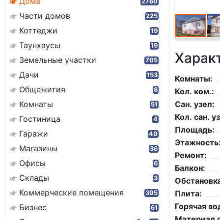
Дома
2760
Части домов
225
Коттеджи
19
Таунхаусы
19
Харак
Земельные участки
705
Дачи
153
Комнаты:
Общежития
8
Кол. ком.:
Комнаты
Сан. узел:
51
Кол. сан. уз
Гостиница
4
Площадь:
Гаражи
40
Этажность
Магазины
36
Ремонт:
Офисы
6
Балкон:
Склады
3
Обстановка
Коммерческие помещения
Плита:
305
Горячая во
Бизнес
61
Материал с