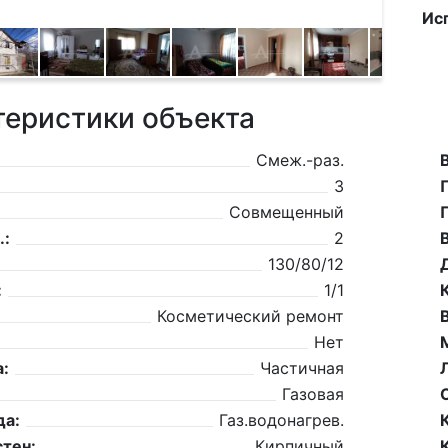
Ис
теристики объекта
Смеж.-раз.
3
Совмещенный
.:
2
130/80/12
:
1/1
Косметический ремонт
Нет
:
Частичная
Газовая
да:
Газ.водонагрев.
тен:
Кирпичный