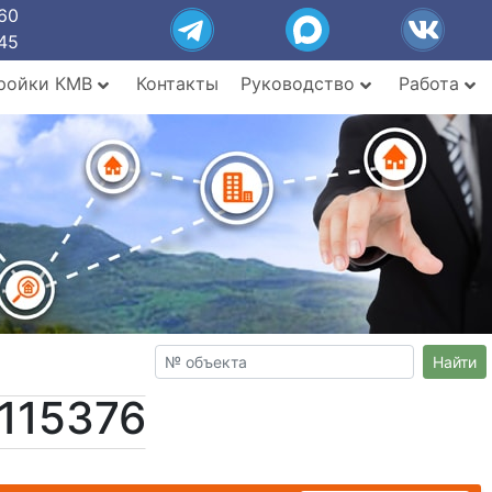
60
45
ройки КМВ
Контакты
Руководство
Работа
Найти
115376