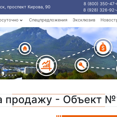
8 (800) 350-47-
рск, проспект Кирова, 90
8 (928) 326-92-
осуточно
Спецпредложения
Эксклюзив
Новост
а продажу - Объект №