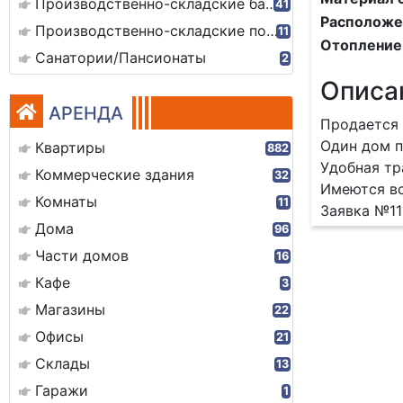
Производственно-складские базы
41
Расположе
Производственно-складские помещения
11
Отопление
Санатории/Пансионаты
2
Описа
АРЕНДА
Продается 
Один дом п
Квартиры
882
Удобная тр
Коммерческие здания
32
Имеются вс
Комнаты
11
Заявка №1
Дома
96
Части домов
16
Кафе
3
Магазины
22
Офисы
21
Склады
13
Гаражи
1