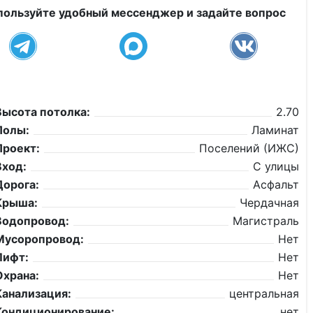
пользуйте удобный мессенджер и задайте вопрос
Высота потолка:
2.70
Полы:
Ламинат
Проект:
Поселений (ИЖС)
Вход:
С улицы
Дорога:
Асфальт
Крыша:
Чердачная
Водопровод:
Магистраль
Мусоропровод:
Нет
Лифт:
Нет
Охрана:
Нет
Канализация:
центральная
Кондиционирование:
нет