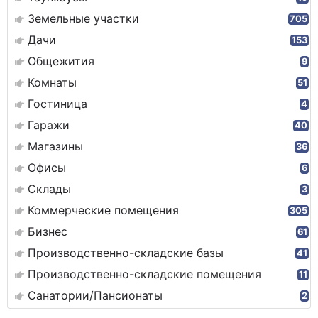
Земельные участки
705
Дачи
153
Общежития
9
Комнаты
51
Гостиница
4
Гаражи
40
Магазины
36
Офисы
6
Склады
3
Коммерческие помещения
305
Бизнес
61
Производственно-складские базы
41
Производственно-складские помещения
11
Санатории/Пансионаты
2