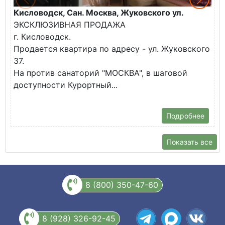
Кисловодск, Сан. Москва, Жуковского ул.
К
ЭКСКЛЮЗИВНАЯ ПРОДАЖА
П
г. Кисловодск.
к
Продается квартира по адресу - ул. Жуковского
✅
37.
К
На против санаторий "МОСКВА", в шаговой
доступности Курортный...
Подробнее
Показать все
8 (800) 350-47-60
8 (928) 326-92-45