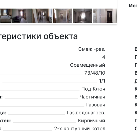
Ис
теристики объекта
Смеж.-раз.
4
Совмещенный
73/48/10
:
1/1
Под Ключ
:
Частичная
Газовая
да:
Газ.водонагрев.
тен:
Кирпичный
:
2-х контурный котел