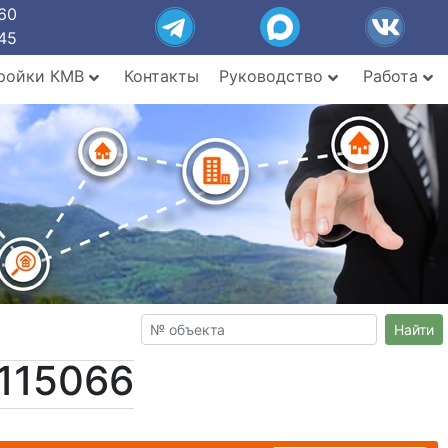
60
45
ройки КМВ
Контакты
Руководство
Работа
Найти
115066