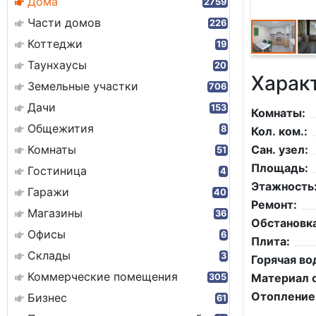
Дома
2759
Части домов
226
Коттеджи
19
Таунхаусы
20
Харак
Земельные участки
706
Дачи
153
Комнаты:
Общежития
8
Кол. ком.:
Комнаты
Сан. узел:
51
Площадь:
Гостиница
4
Этажность
Гаражи
40
Ремонт:
Магазины
36
Обстановка
Офисы
6
Плита:
Склады
3
Горячая во
Коммерческие помещения
Материал с
305
Отопление
Бизнес
61