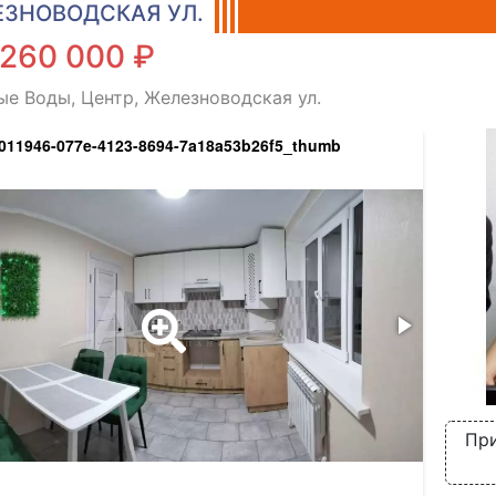
ЗНОВОДСКАЯ УЛ.
 260 000 ₽
е Воды, Центр, Железноводская ул.
011946-077e-4123-8694-7a18a53b26f5_thumb
При