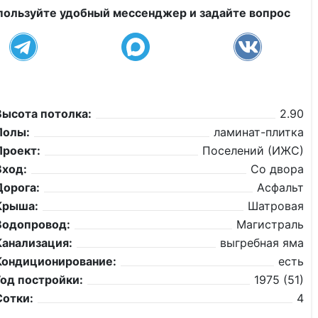
пользуйте удобный мессенджер и задайте вопрос
Высота потолка:
2.90
Полы:
ламинат-плитка
Проект:
Поселений (ИЖС)
Вход:
Со двора
Дорога:
Асфальт
Крыша:
Шатровая
Водопровод:
Магистраль
Канализация:
выгребная яма
Кондиционирование:
есть
Год постройки:
1975 (51)
Сотки:
4