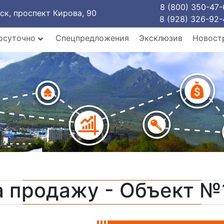
8 (800) 350-47-
рск, проспект Кирова, 90
8 (928) 326-92-
осуточно
Спецпредложения
Эксклюзив
Новост
а продажу - Объект №