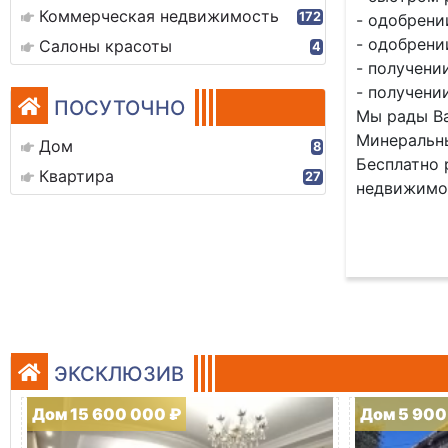
Коммерческая недвижимость
172
- одобрени
- одобрени
Салоны красоты
4
- получени
- получени
ПОСУТОЧНО
Мы рады Ва
Минеральны
Дом
8
Бесплатно 
Квартира
27
недвижимо
ЭКСКЛЮЗИВ
Дом 15 600 000 ₽
Дом 5 900