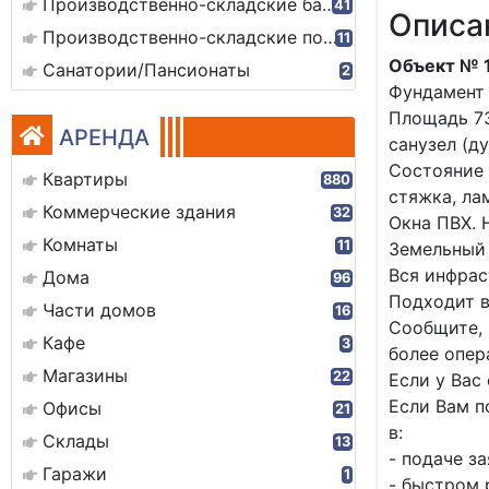
Производственно-складские базы
41
Описа
Производственно-складские помещения
11
Объект № 
Санатории/Пансионаты
2
Фундамент 
Площадь 73
АРЕНДА
санузел (д
Состояние 
Квартиры
880
стяжка, ла
Коммерческие здания
32
Окна ПВХ. 
Комнаты
11
Земельный 
Вся инфрас
Дома
96
Подходит в
Части домов
16
Сообщите, 
Кафе
3
более опер
Магазины
22
Если у Вас
Если Вам п
Офисы
21
в:
Склады
13
- подаче за
Гаражи
1
- быстром 