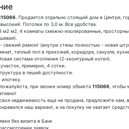
ние
115066.
Продается отдельно стоящий дом в Центре, го
высокий. Потолки по 3,0 м. Все удобства.
 м2 м2, 4 комнаты смежно-изолированные, просторный
ушевая).
- свежий ремонт (внутри стены полностью - новая штук
минат, теплый пол в прихожей, коридоре, санузле, кухне
Новая система отопления (2-хконтурный котел).
участок, примерно, 4 сотки.
труктура в пешей доступности.
 ипотеку.
пожалуйста, при звонке номер объекта
115066
, чтобы
ативно!
 своя недвижимость еще не продана, предложите нам, в
онравился наш вариант, а на покупку не хватает средс
явки без визита в Банк
рассмотрении заявок