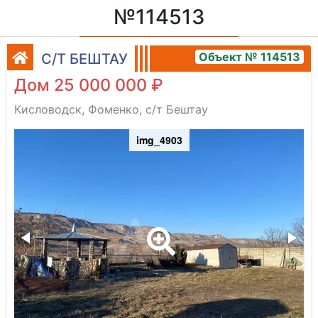
№114513
Объект № 114513
С/Т БЕШТАУ
Дом 25 000 000 ₽
Кисловодск, Фоменко, с/т Бештау
img_4903