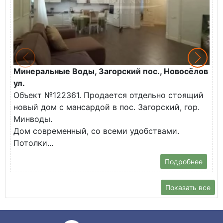
Минеральные Воды, Загорский пос., Новосёлов
М
ул.
О
Объект №122361. Продается отдельно стоящий
д
новый дом с мансардой в пос. Загорский, гор.
В
Минводы.
Дом современный, со всеми удобствами.
Потолки...
Подробнее
Показать все