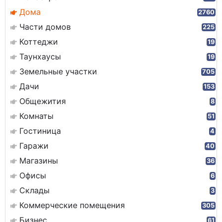
Дома
2760
Части домов
225
Коттеджи
19
Таунхаусы
19
Земельные участки
705
Дачи
153
Общежития
8
Комнаты
51
Гостиница
4
Гаражи
40
Магазины
36
Офисы
6
Склады
3
Коммерческие помещения
305
Бизнес
61